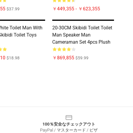
55
￥449,355 - ￥623,355
$37.99
ite Toilet Man With
20-30CM Skibidi Toilet Toilet
kibidi Toilet Toys
Man Speaker Man
Cameraman Set 4pcs Plush
10
￥869,855
$18.98
$59.99
100％安全なチェックアウト
PayPal / マスターカード / ビザ