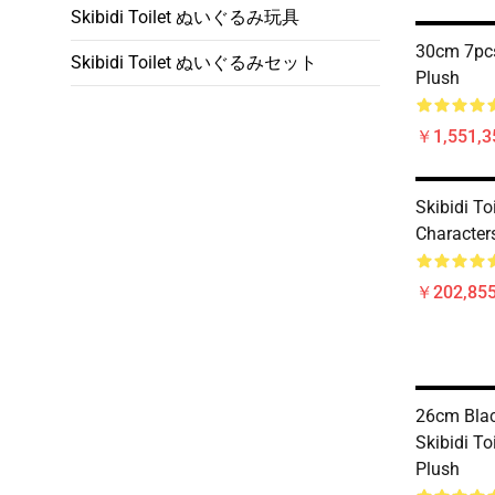
Skibidi Toilet ぬいぐるみ玩具
30cm 7pcs 
Skibidi Toilet ぬいぐるみセット
Plush
￥1,551,3
Skibidi T
Character
￥202,855
26cm Blac
Skibidi To
Plush