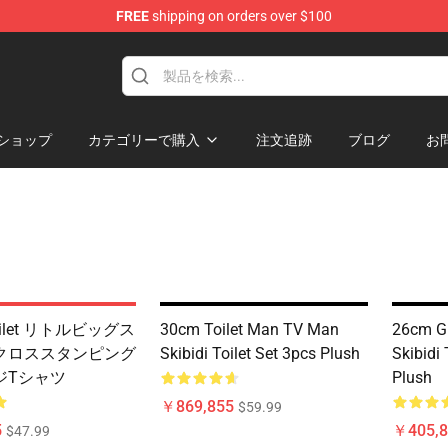
FREE
shipping on orders over $100
Store
ショップ
カテゴリーで購入
注文追跡
ブログ
お
 Toilet リトルビッグス
30cm Toilet Man TV Man
26cm Gr
クロススタンピング
Skibidi Toilet Set 3pcs Plush
Skibidi 
ジTシャツ
Plush
￥869,855
$59.99
5
￥405,8
$47.99