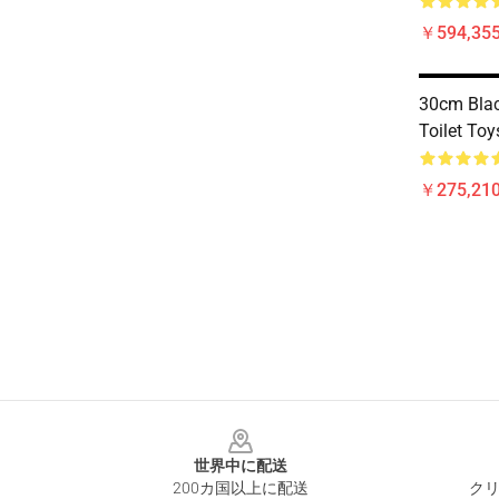
￥594,35
30cm Blac
Toilet Toy
￥275,21
Footer
世界中に配送
200カ国以上に配送
クリ