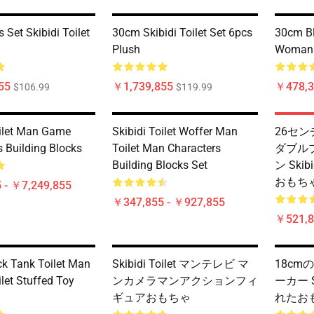
Set Skibidi Toilet
30cm Skibidi Toilet Set 6pcs
30cm Bl
Plush
Woman S
55
￥1,739,855
￥478,3
$106.99
$119.99
oilet Man Game
Skibidi Toilet Woffer Man
26セ
s Building Blocks
Toilet Man Characters
ダブル
Building Blocks Set
ン Skib
おもち
 - ￥7,249,855
￥347,855 - ￥927,855
￥521,8
k Tank Toilet Man
Skibidi Toilet マンテレビ マ
18c
ilet Stuffed Toy
ンカメラマンアクションフィ
ーカー Sk
ギュアおもちゃ
れたお