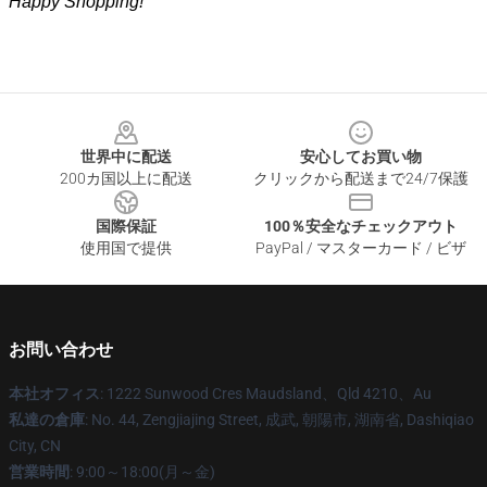
Happy Shopping!
Footer
世界中に配送
安心してお買い物
200カ国以上に配送
クリックから配送まで24/7保護
国際保証
100％安全なチェックアウト
使用国で提供
PayPal / マスターカード / ビザ
お問い合わせ
本社オフィス
: 1222 Sunwood Cres Maudsland、Qld 4210、Au
私達の倉庫
: No. 44, Zengjiajing Street, 成武, 朝陽市, 湖南省, Dashiqiao
City, CN
営業時間
: 9:00～18:00(月～金)