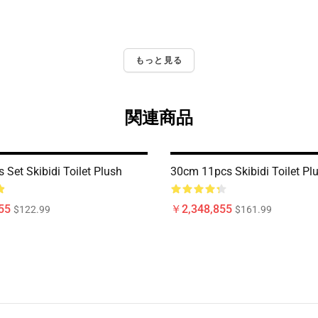
もっと見る
関連商品
Set Skibidi Toilet Plush
30cm 11pcs Skibidi Toilet Pl
55
￥2,348,855
$122.99
$161.99