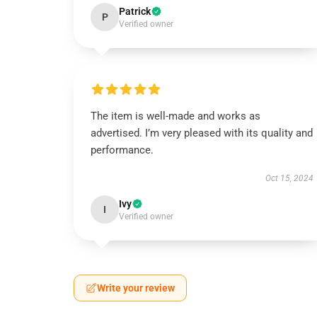
Patrick
P
Verified owner
The item is well-made and works as
advertised. I’m very pleased with its quality and
performance.
Oct 15, 2024
Ivy
I
Verified owner
Write your review