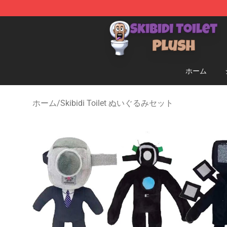
Skibidi Toilet Plush Shop - Official Skibidi Toilet Plush 
ホーム
ホーム
/
Skibidi Toilet ぬいぐるみセット