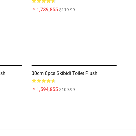
￥1,739,855
$119.99
ush
30cm 8pcs Skibidi Toilet Plush
￥1,594,855
$109.99