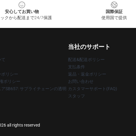
安心してお買い物
国際保証
ックから配送まで24/7保護
使用国で提供
当社のサポート
いて
配送&配送ポリシー
支払条件
ーポリシー
返品・返金ポリシー
著作権ポリシー
お問い合わせ
アSB657: サプライチェーンの透明
カスタマーサポート(FAQ)
スタッフ
2026 all rights reserved