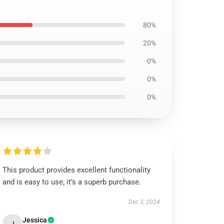
80%
20%
0%
0%
0%
This product provides excellent functionality
and is easy to use; it’s a superb purchase.
Dec 3, 2024
Jessica