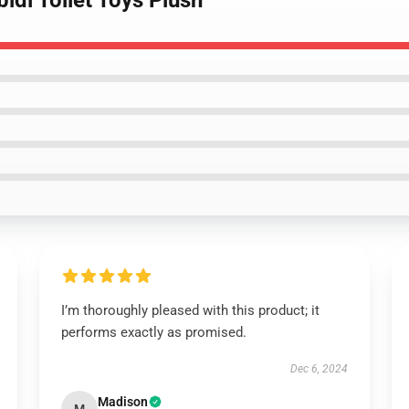
idi Toilet Toys Plush
I’m thoroughly pleased with this product; it
performs exactly as promised.
Dec 6, 2024
Madison