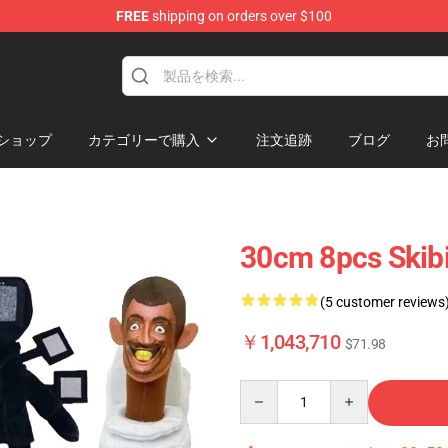
FREE
shipping on orders over $100
Store
ショップ
カテゴリーで購入
注文追跡
ブログ
お
30cm 8pcs Skibid
(5 customer reviews
￥1,043,710
$71.98
Quantity