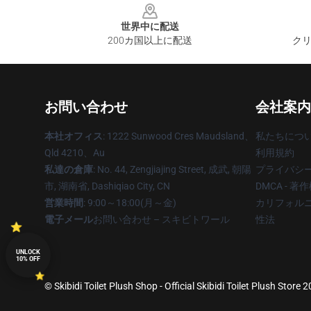
世界中に配送
200カ国以上に配送
クリ
お問い合わせ
会社案内
本社オフィス
: 1222 Sunwood Cres Maudsland、
私たちにつ
Qld 4210、Au
利用規約
私達の倉庫
: No. 44, Zengjiajing Street, 成武, 朝陽
プライバシ
市, 湖南省, Dashiqiao City, CN
DMCA - 
営業時間
: 9:00～18:00(月～金)
カリフォルニ
電子メール
お問い合わせ – スキビトワール
性法
UNLOCK
10% OFF
© Skibidi Toilet Plush Shop - Official Skibidi Toilet Plush Store 