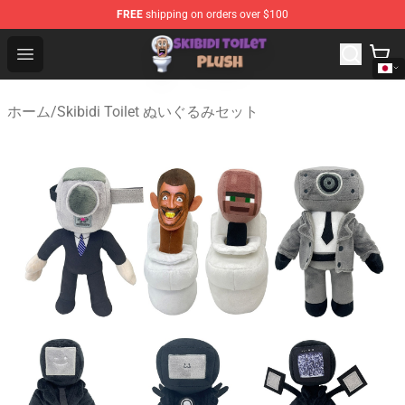
FREE
shipping on orders over $100
Skibidi Toilet Plush Shop - Official Skibidi Toilet Plush St
Open menu
ホーム
/
Skibidi Toilet ぬいぐるみセット