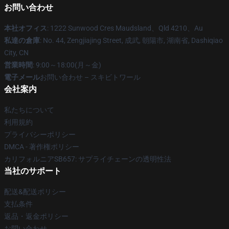
お問い合わせ
本社オフィス
: 1222 Sunwood Cres Maudsland、Qld 4210、Au
私達の倉庫
: No. 44, Zengjiajing Street, 成武, 朝陽市, 湖南省, Dashiqiao
City, CN
営業時間
: 9:00～18:00(月～金)
電子メール
お問い合わせ – スキビトワール
会社案内
私たちについて
利用規約
プライバシーポリシー
DMCA - 著作権ポリシー
カリフォルニアSB657: サプライチェーンの透明性法
当社のサポート
配送&配送ポリシー
支払条件
返品・返金ポリシー
お問い合わせ