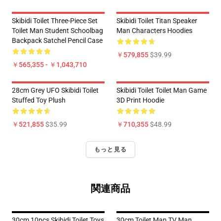
Skibidi Toilet Three-Piece Set
Skibidi Toilet Titan Speaker
Toilet Man Student Schoolbag
Man Characters Hoodies
Backpack Satchel Pencil Case
￥579,855
$39.99
￥565,355 - ￥1,043,710
28cm Grey UFO Skibidi Toilet
Skibidi Toilet Toilet Man Game
Stuffed Toy Plush
3D Print Hoodie
￥521,855
$35.99
￥710,355
$48.99
もっと見る
関連商品
30cm 10pcs Skibidi Toilet Toys
30cm Toilet Man TV Man