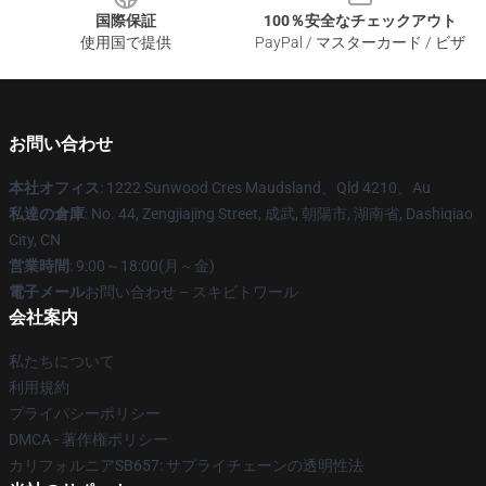
国際保証
100％安全なチェックアウト
使用国で提供
PayPal / マスターカード / ビザ
お問い合わせ
本社オフィス
: 1222 Sunwood Cres Maudsland、Qld 4210、Au
私達の倉庫
: No. 44, Zengjiajing Street, 成武, 朝陽市, 湖南省, Dashiqiao
City, CN
営業時間
: 9:00～18:00(月～金)
電子メール
お問い合わせ – スキビトワール
会社案内
私たちについて
利用規約
プライバシーポリシー
DMCA - 著作権ポリシー
カリフォルニアSB657: サプライチェーンの透明性法