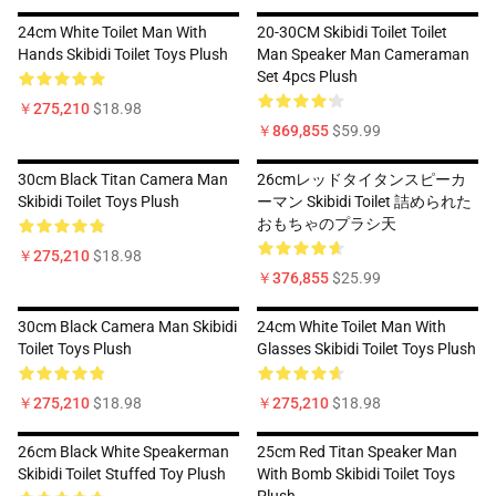
24cm White Toilet Man With
20-30CM Skibidi Toilet Toilet
Hands Skibidi Toilet Toys Plush
Man Speaker Man Cameraman
Set 4pcs Plush
￥275,210
$18.98
￥869,855
$59.99
30cm Black Titan Camera Man
26cmレッドタイタンスピーカ
Skibidi Toilet Toys Plush
ーマン Skibidi Toilet 詰められた
おもちゃのプラシ天
￥275,210
$18.98
￥376,855
$25.99
30cm Black Camera Man Skibidi
24cm White Toilet Man With
Toilet Toys Plush
Glasses Skibidi Toilet Toys Plush
￥275,210
$18.98
￥275,210
$18.98
26cm Black White Speakerman
25cm Red Titan Speaker Man
Skibidi Toilet Stuffed Toy Plush
With Bomb Skibidi Toilet Toys