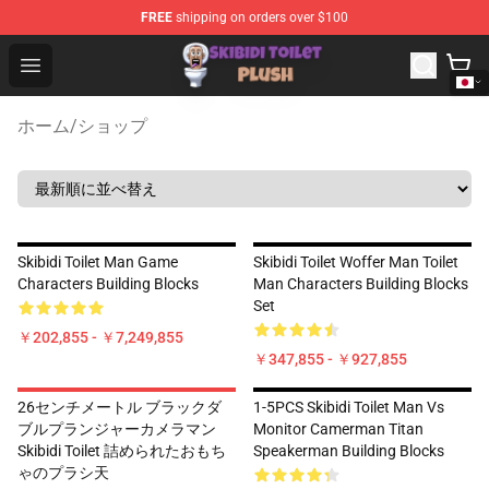
FREE
shipping on orders over $100
Skibidi Toilet Plush Shop - Official Skibidi Toilet Plush St
Open menu
ホーム
/
ショップ
Skibidi Toilet Man Game
Skibidi Toilet Woffer Man Toilet
Characters Building Blocks
Man Characters Building Blocks
Set
￥202,855 - ￥7,249,855
￥347,855 - ￥927,855
26センチメートル ブラックダ
1-5PCS Skibidi Toilet Man Vs
ブルプランジャーカメラマン
Monitor Camerman Titan
Skibidi Toilet 詰められたおもち
Speakerman Building Blocks
ゃのプラシ天