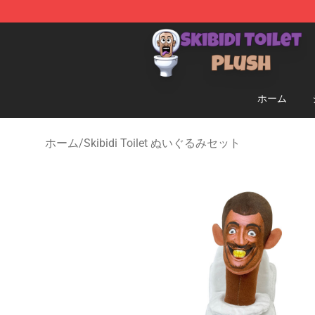
Skibidi Toilet Plush Shop - Official Skibidi Toilet Plush 
ホーム
ホーム
/
Skibidi Toilet ぬいぐるみセット