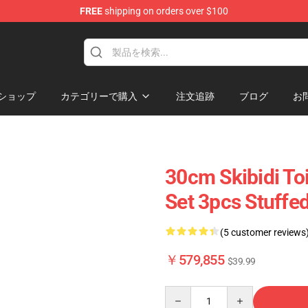
FREE
shipping on orders over $100
Store
ショップ
カテゴリーで購入
注文追跡
ブログ
お
30cm Skibidi To
Set 3pcs Stuffe
(5 customer reviews
￥579,855
$39.99
Quantity