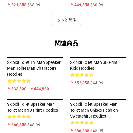
￥521,855
$35.99
￥449,355
$30.99
もっと見る
関連商品
Skibidi Toilet TV Man Speaker
Skibidi Toilet Man 3D Print
Man Toilet Man Characters
Kids Hoodies
Hoodies
￥652,355
$44.99
￥333,500 - ￥444,860
Skibidi Toilet Speaker Man
Skibidi Toilet Speaker Man
Toilet Man 3D Print Hoodies
Toilet Man Unisex Fashion
Sweatshirt Hoodies
￥666,855
$45.99
￥666,855
$45.99