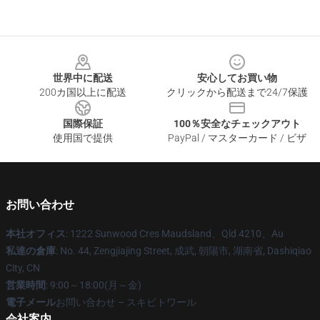
Footer
世界中に配送
安心してお買い物
200カ国以上に配送
クリックから配送まで24/7保護
国際保証
100％安全なチェックアウト
使用国で提供
PayPal / マスターカード / ビザ
お問い合わせ
本社オフィス
: 1222 Sunwood Cres Maudsland、Qld 4210、Au
私達の倉庫
: No. 44, Zengjiajing Street, 成武, 朝陽市, 湖南省, Dashiqiao
City, CN
営業時間
: 9:00～18:00(月～金)
電子メール
お問い合わせ – スキビトワール
会社案内