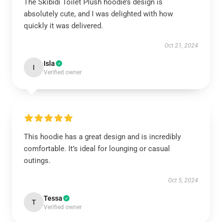
The Skibidi Toilet Plush hoodie’s design is
absolutely cute, and I was delighted with how
quickly it was delivered.
Oct 21, 2024
Isla
I
Verified owner
This hoodie has a great design and is incredibly
comfortable. It’s ideal for lounging or casual
outings.
Oct 5, 2024
Tessa
T
Verified owner