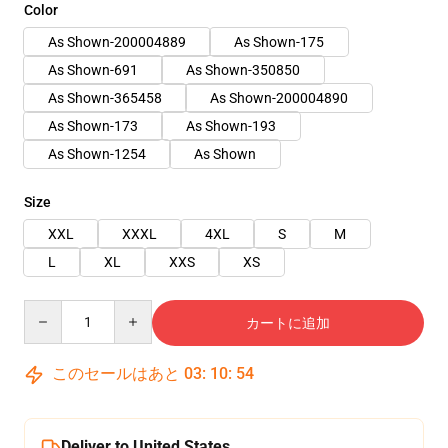
Color
As Shown-200004889
As Shown-175
As Shown-691
As Shown-350850
As Shown-365458
As Shown-200004890
As Shown-173
As Shown-193
As Shown-1254
As Shown
Size
XXL
XXXL
4XL
S
M
L
XL
XXS
XS
Quantity
カートに追加
このセールはあと
03
:
10
:
54
Deliver to United States