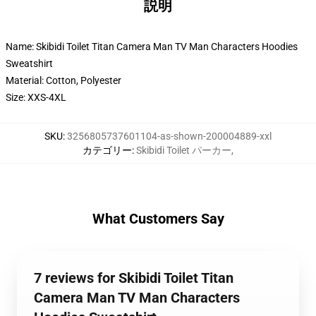
説明
Name: Skibidi Toilet Titan Camera Man TV Man Characters Hoodies
Sweatshirt
Material: Cotton, Polyester
Size: XXS-4XL
SKU
:
3256805737601104-as-shown-200004889-xxl
カテゴリー
:
Skibidi Toilet パーカー
,
What Customers Say
7 reviews for Skibidi Toilet Titan
Camera Man TV Man Characters