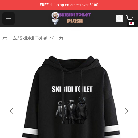
FREE
shipping on orders over $100
Skibidi Toilet Plush Shop - Official Skibidi Toilet Plush St
Open menu
ホーム
/
Skibidi Toilet パーカー