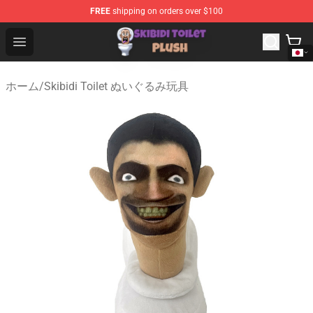
FREE
shipping on orders over $100
Skibidi Toilet Plush Shop - Official Skibidi Toilet Plush St
Open menu
ホーム
/
Skibidi Toilet ぬいぐるみ玩具