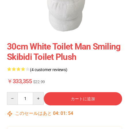
30cm White Toilet Man Smiling
Skibidi Toilet Plush
(4 customer reviews)
￥333,355
$22.99
Quantity
カートに追加
このセールはあと
04
:
01
:
54