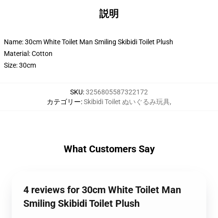
説明
Name: 30cm White Toilet Man Smiling Skibidi Toilet Plush
Material: Cotton
Size: 30cm
SKU
:
3256805587322172
カテゴリー
:
Skibidi Toilet ぬいぐるみ玩具
,
What Customers Say
4 reviews for 30cm White Toilet Man
Smiling Skibidi Toilet Plush