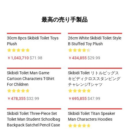
最高の売り手製品
30cm 8pcs Skibidi Toilet Toys
26cm White Skibidi Toilet Style
Plush
B Stuffed Toy Plush
￥1,043,710
$71.98
￥434,855
$29.99
Skibidi Toilet Man Game
Skibidi Toilet リトルビッグス
Cartoon Characters T-Shirt
キビディクロススタンピング
For Children
チャレンジTシャツ
￥478,355
$32.99
￥695,855
$47.99
Skibidi Toilet Three-Piece Set
Skibidi Toilet Titan Speaker
Toilet Man Student Schoolbag
Man Characters Hoodies
Backpack Satchel Pencil Case