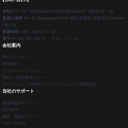
本社オフィス
: 1222 Sunwood Cres Maudsland、Qld 4210、Au
私達の倉庫
: No. 44, Zengjiajing Street, 成武, 朝陽市, 湖南省, Dashiqiao
City, CN
営業時間
: 9:00～18:00(月～金)
電子メール
お問い合わせ – スキビトワール
会社案内
私たちについて
利用規約
プライバシーポリシー
DMCA - 著作権ポリシー
カリフォルニアSB657: サプライチェーンの透明性法
当社のサポート
配送&配送ポリシー
支払条件
返品・返金ポリシー
お問い合わせ