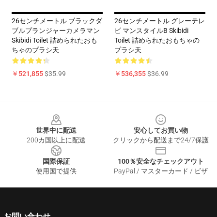
26センチメートル ブラックダ
26センチメートル グレーテレ
ブルプランジャーカメラマン
ビ マンスタイルB Skibidi
Skibidi Toilet 詰められたおも
Toilet 詰められたおもちゃの
ちゃのプラシ天
プラシ天
￥521,855
$35.99
￥536,355
$36.99
Footer
世界中に配送
安心してお買い物
200カ国以上に配送
クリックから配送まで24/7保護
国際保証
100％安全なチェックアウト
使用国で提供
PayPal / マスターカード / ビザ
お問い合わせ