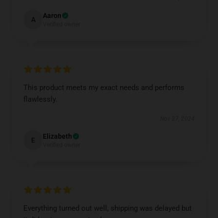
Aaron
A
Verified owner
EXCLUSIVE MEMBER OFFER
UNLOCK
10% OFF
This product meets my exact needs and performs
Instant discount
Exclusive offers
Early access
flawlessly.
Join 50,000+ fans & get your instant discount, exclusive
Nov 27, 2024
drops, and members-only deals.
Elizabeth
E
Verified owner
UNLOCK 10% OFF NOW
We respect your privacy. Unsubscribe anytime.
Everything turned out well, shipping was delayed but