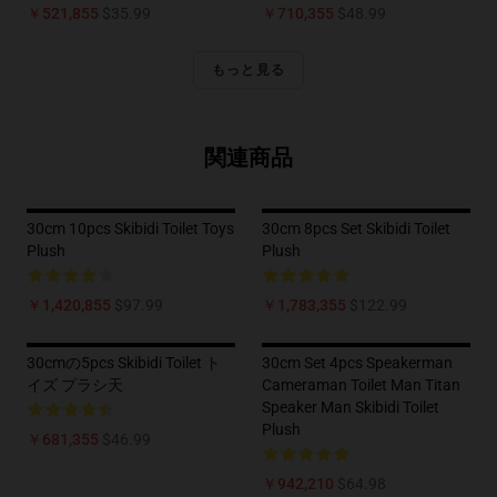
￥521,855
$35.99
￥710,355
$48.99
もっと見る
関連商品
30cm 10pcs Skibidi Toilet Toys
30cm 8pcs Set Skibidi Toilet
Plush
Plush
￥1,420,855
$97.99
￥1,783,355
$122.99
30cmの5pcs Skibidi Toilet ト
30cm Set 4pcs Speakerman
イズ プラシ天
Cameraman Toilet Man Titan
Speaker Man Skibidi Toilet
Plush
￥681,355
$46.99
￥942,210
$64.98