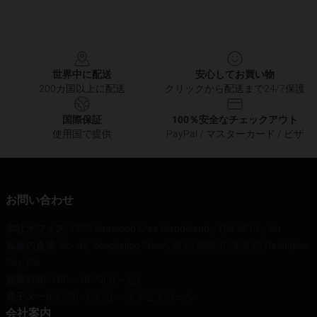
Footer
世界中に配送
安心してお買い物
200カ国以上に配送
クリックから配送まで24/7保護
国際保証
100％安全なチェックアウト
使用国で提供
PayPal / マスターカード / ビザ
お問い合わせ
本社オフィス
: 1222 Sunwood Cres Maudsland、Qld 4210、Au
私達の倉庫
: No. 44, Zengjiajing Street, 成武, 朝陽市, 湖南省, Dashiqiao
City, CN
営業時間
: 9:00～18:00(月～金)
電子メール
お問い合わせ – スキビトワール
会社案内