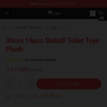
FREE
shipping on orders over $100
Open menu
Skibidi Toilet Plush Shop - Official 
ホーム
/
Skibidi Toilet ぬいぐるみセット
30cm 16pcs Skibidi Toilet Toys
Plush
(5 customer reviews)
￥2,116,855
$145.99
Quantity
カートに追加
このセールはあと
00
:
56
:
39