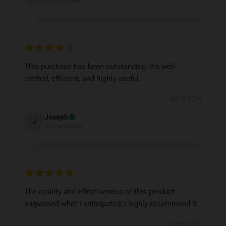
Verified owner
This purchase has been outstanding. It’s well-
crafted, efficient, and highly useful.
Dec 7, 2024
Joseph
J
Verified owner
The quality and effectiveness of this product
surpassed what I anticipated; I highly recommend it.
Dec 6, 2024