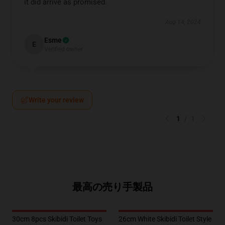
it did arrive as promised.
OR
Aug 14, 2024
›
No thanks, I'd prefer to pay full price.
🎁
🎁
Esme
E
Verified owner
Write your review
1
/
1
最高の売り手製品
30cm 8pcs Skibidi Toilet Toys
26cm White Skibidi Toilet Style