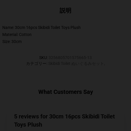
説明
Name: 30cm 16pcs Skibidi Toilet Toys Plush
Material: Cotton
Size: 30cm
SKU
:
3256805701575665-13
カテゴリー
:
Skibidi Toilet ぬいぐるみセット
,
What Customers Say
5 reviews for 30cm 16pcs Skibidi Toilet
Toys Plush