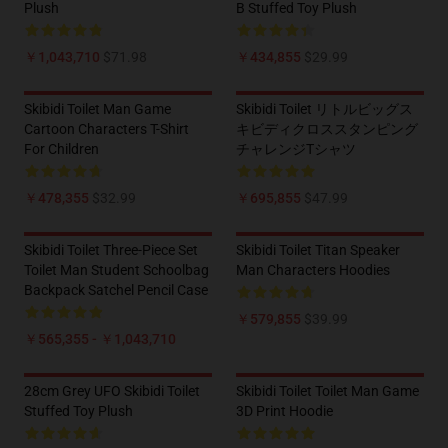
Plush
B Stuffed Toy Plush
￥1,043,710
$71.98
￥434,855
$29.99
Skibidi Toilet Man Game
Skibidi Toilet リトルビッグス
Cartoon Characters T-Shirt
キビディクロススタンピング
For Children
チャレンジTシャツ
￥478,355
$32.99
￥695,855
$47.99
Skibidi Toilet Three-Piece Set
Skibidi Toilet Titan Speaker
Toilet Man Student Schoolbag
Man Characters Hoodies
Backpack Satchel Pencil Case
￥579,855
$39.99
￥565,355 - ￥1,043,710
28cm Grey UFO Skibidi Toilet
Skibidi Toilet Toilet Man Game
Stuffed Toy Plush
3D Print Hoodie