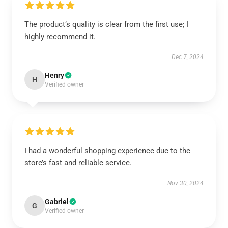
The product’s quality is clear from the first use; I
highly recommend it.
Dec 7, 2024
Henry
H
Verified owner
I had a wonderful shopping experience due to the
store’s fast and reliable service.
Nov 30, 2024
Gabriel
G
Verified owner