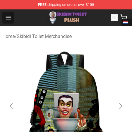
FREE
shipping on orders over $100
Skibidi Toilet Plush Shop - Official Skibidi Toilet Plush St
Open menu
Home
/
Skibidi Toilet Merchandise