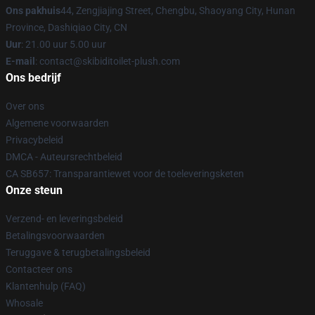
Ons pakhuis
44, Zengjiajing Street, Chengbu, Shaoyang City, Hunan
Province, Dashiqiao City, CN
Uur
: 21.00 uur 5.00 uur
E-mail
: contact@skibiditoilet-plush.com
Ons bedrijf
Over ons
Algemene voorwaarden
Privacybeleid
DMCA - Auteursrechtbeleid
CA SB657: Transparantiewet voor de toeleveringsketen
Onze steun
Verzend- en leveringsbeleid
Betalingsvoorwaarden
Teruggave & terugbetalingsbeleid
Contacteer ons
Klantenhulp (FAQ)
Whosale