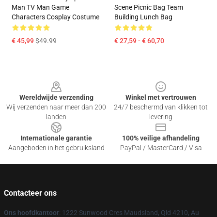
Man TV Man Game
Scene Picnic Bag Team
Characters Cosplay Costume
Building Lunch Bag
€ 45,99
$49.99
€ 27,59 - € 60,70
Footer
Wereldwijde verzending
Winkel met vertrouwen
Wij verzenden naar meer dan 200
24/7 beschermd van klikken tot
landen
levering
Internationale garantie
100% veilige afhandeling
Aangeboden in het gebruiksland
PayPal / MasterCard / Visa
Contacteer ons
Ons hoofdkantoor
: 1222 Sunwood Cres Maudsland, Qld 4210, Au