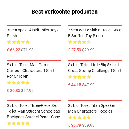
Best verkochte producten
30cm 8pcs Skibidi Toilet Toys
26cm White Skibidi Toilet Style
Plush
B Stuffed Toy Plush
€ 66,22
$71.98
€ 27,59
$29.99
Skibidi Toilet Man Game
Skibidi Toilet Little Big Skibidi
Cartoon Characters T-Shirt
Cross Stomp Challenge T-Shirt
For Children
€ 44,15
$47.99
€ 30,35
$32.99
Skibidi Toilet Three-Piece Set
Skibidi Toilet Titan Speaker
Toilet Man Student Schoolbag
Man Characters Hoodies
Backpack Satchel Pencil Case
€ 36,79
$39.99