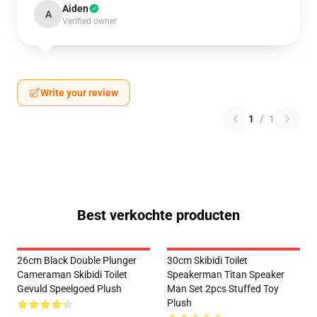
Aiden
A
Verified owner
Write your review
1
/
1
Best verkochte producten
26cm Black Double Plunger
30cm Skibidi Toilet
Cameraman Skibidi Toilet
Speakerman Titan Speaker
Gevuld Speelgoed Plush
Man Set 2pcs Stuffed Toy
Plush