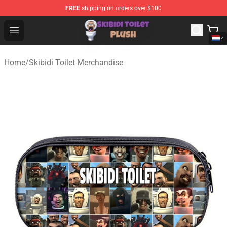
FREE
shipping on orders over $100
Skibidi Toilet Plush Shop - Official Skibidi Toilet Plush St
Open menu
Home
/
Skibidi Toilet Merchandise