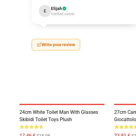
Elijah
E
Verified owner
Write your review
24cm White Toilet Man With Glasses
27cm Came
Skibidi Toilet Toys Plush
Giocattol
17,46 €
23,91 €
$18.98
$2