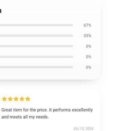
h
67%
33%
0%
0%
0%
Great item for the price. It performs excellently
and meets all my needs.
Oct 13, 2024