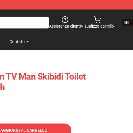
Assistenza clienti
Visualizza carrello
Contatti
n TV Man Skibidi Toilet
sh
)
AGGIUNGI AL CARRELLO