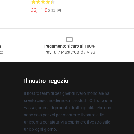
33,11 €
$35.99
e
Pagamento sicuro al 100%
zo
PayPal / MasterCard / Visa
Il nostro negozio
Il nostro team di designer di livello mondiale ha
creato ciascuno dei nostri prodotti. Offrono una
vasta gamma di prodotti di alta qualità che non
sono solo per voi per mostrare il vostro stile
unico, ma per aiutarvi a esprimere il vostro stile
unico ogni giorno.