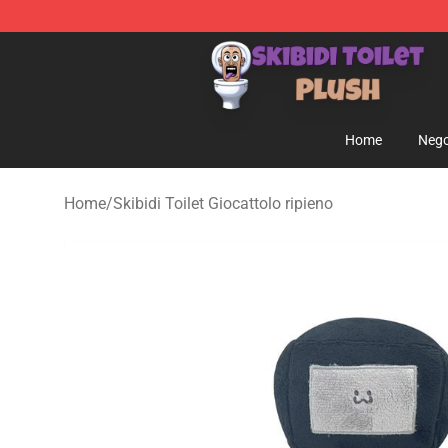
Skibidi Toilet Plush Shop - Official Skibidi Toilet Plush 
Home
Nego
Home
/
Skibidi Toilet Giocattolo ripieno