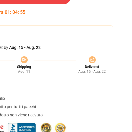
tra
01
:
04
:
55
et by
Aug. 15 - Aug. 22
Shipping
Delivered
Aug. 11
Aug. 15 - Aug. 22
lio
to per tutti i pacchi
dotto non viene ricevuto