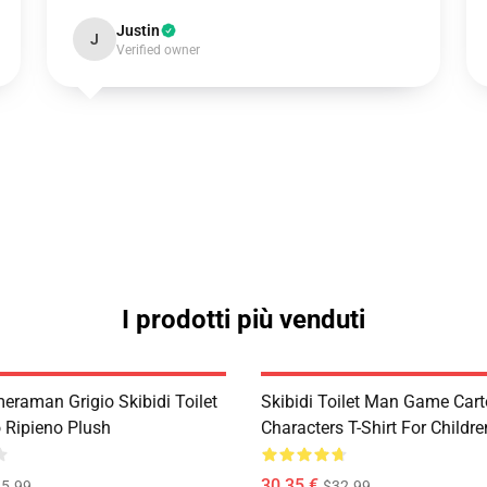
Justin
J
Verified owner
I prodotti più venduti
raman Grigio Skibidi Toilet
Skibidi Toilet Man Game Car
o Ripieno Plush
Characters T-Shirt For Childre
30,35 €
5.99
$32.99