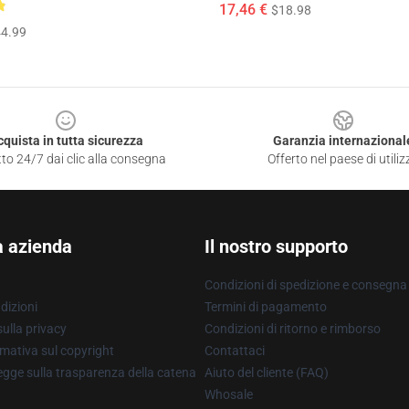
17,46 €
$18.98
4.99
cquista in tutta sicurezza
Garanzia internazional
to 24/7 dai clic alla consegna
Offerto nel paese di utiliz
a azienda
Il nostro supporto
Condizioni di spedizione e consegna
dizioni
Termini di pagamento
ulla privacy
Condizioni di ritorno e rimborso
mativa sul copyright
Contattaci
gge sulla trasparenza della catena
Aiuto del cliente (FAQ)
Whosale