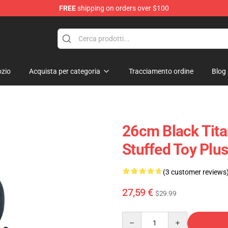
FREE
shipping on orders over $100
Store
zio
Acquista per categoria
Tracciamento ordine
Blog
26cm Black Tita
Stuffed Toy Plu
(3 customer reviews
27,59 €
$29.99
Quantity