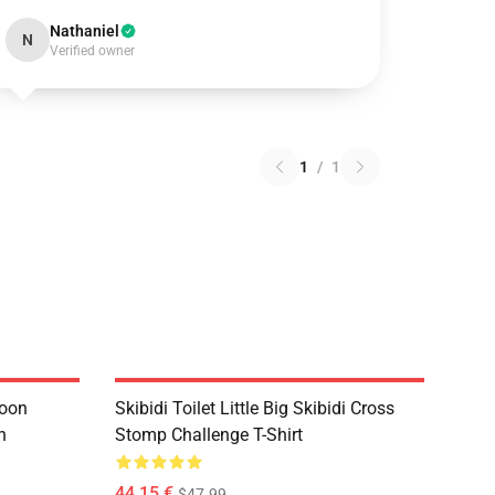
Nathaniel
N
Verified owner
1
/
1
toon
Skibidi Toilet Little Big Skibidi Cross
n
Stomp Challenge T-Shirt
44,15 €
$47.99