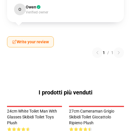
Owen
O
Verified owner
Write your review
1
/
1
I prodotti più venduti
24cm White Toilet Man With
27cm Cameraman Grigio
Glasses Skibidi Toilet Toys
Skibidi Toilet Giocattolo
Plush
Ripieno Plush