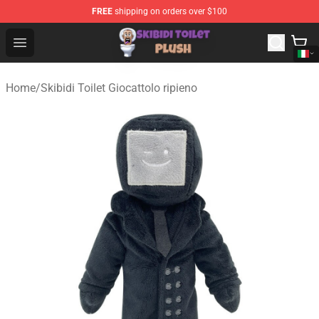
FREE
shipping on orders over $100
Skibidi Toilet Plush Shop - Official Skibidi Toilet Plush St
Open menu
Home
/
Skibidi Toilet Giocattolo ripieno