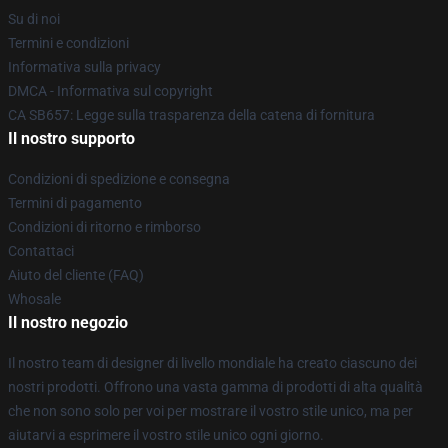
Su di noi
Termini e condizioni
Informativa sulla privacy
DMCA - Informativa sul copyright
CA SB657: Legge sulla trasparenza della catena di fornitura
Il nostro supporto
Condizioni di spedizione e consegna
Termini di pagamento
Condizioni di ritorno e rimborso
Contattaci
Aiuto del cliente (FAQ)
Whosale
Il nostro negozio
Il nostro team di designer di livello mondiale ha creato ciascuno dei
nostri prodotti. Offrono una vasta gamma di prodotti di alta qualità
che non sono solo per voi per mostrare il vostro stile unico, ma per
aiutarvi a esprimere il vostro stile unico ogni giorno.