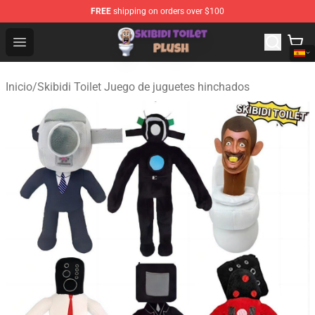
FREE
shipping on orders over $100
Skibidi Toilet Plush Shop - Official Skibidi Toilet Plush St
Open menu
Inicio
/
Skibidi Toilet Juego de juguetes hinchados