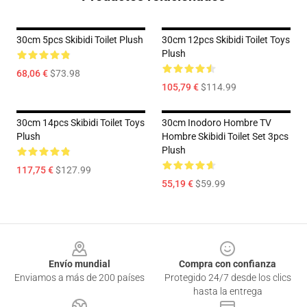
30cm 5pcs Skibidi Toilet Plush
30cm 12pcs Skibidi Toilet Toys
Plush
68,06 €
$73.98
105,79 €
$114.99
30cm 14pcs Skibidi Toilet Toys
30cm Inodoro Hombre TV
Plush
Hombre Skibidi Toilet Set 3pcs
Plush
117,75 €
$127.99
55,19 €
$59.99
Footer
Envío mundial
Compra con confianza
Enviamos a más de 200 países
Protegido 24/7 desde los clics
hasta la entrega