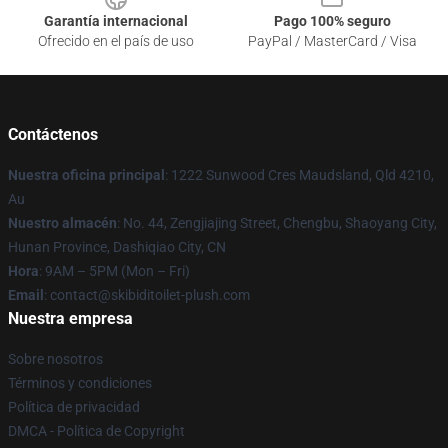
Garantía internacional
Pago 100% seguro
Ofrecido en el país de uso
PayPal / MasterCard / Visa
Contáctenos
Nuestra oficina principal
: 1222 Sunwood Cres Maudsland, Qld 4210,
Au
Nuestro almacén
: No. 44, Zengjiajing Street, Chengbu, Shaoyang City,
Hunan Province, Dashiqiao City, CN
Hora
: 9AM – 5PM (Mon – Fri)
Email
: contact@skibiditoilet-plush.com
Nuestra empresa
Sobre nosotros
Términos y condiciones
Política de privacidad
DMCA - Política de Copyright