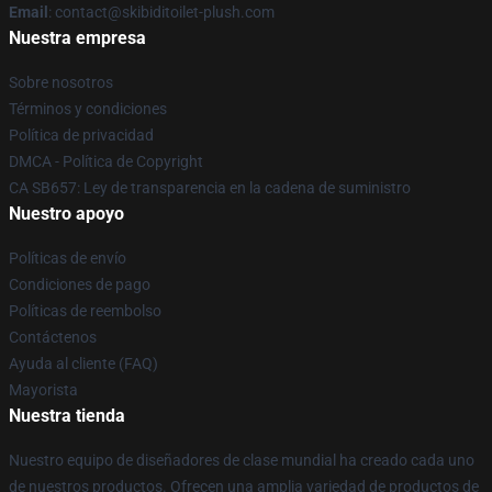
Email
: contact@skibiditoilet-plush.com
Nuestra empresa
Sobre nosotros
Términos y condiciones
Política de privacidad
DMCA - Política de Copyright
CA SB657: Ley de transparencia en la cadena de suministro
Nuestro apoyo
Políticas de envío
Condiciones de pago
Políticas de reembolso
Contáctenos
Ayuda al cliente (FAQ)
Mayorista
Nuestra tienda
Nuestro equipo de diseñadores de clase mundial ha creado cada uno
de nuestros productos. Ofrecen una amplia variedad de productos de