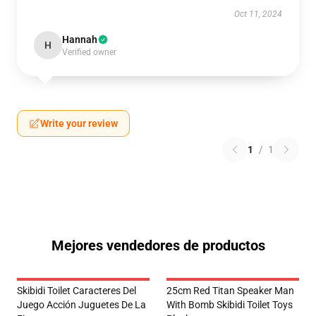
Oct 11, 2024
Hannah
H
Verified owner
Write your review
1
/
1
Mejores vendedores de productos
Skibidi Toilet Caracteres Del
25cm Red Titan Speaker Man
Juego Acción Juguetes De La
With Bomb Skibidi Toilet Toys