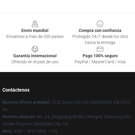
Footer
Envío mundial
Compra con confianza
Enviamos a más de 200 países
Protegido 24/7 desde los clics
hasta la entrega
Garantía internacional
Pago 100% seguro
Ofrecido en el país de uso
PayPal / MasterCard / Visa
Contáctenos
Nuestra oficina principal
: 1222 Sunwood Cres Maudsland, Qld 4210,
Au
Nuestro almacén
: No. 44, Zengjiajing Street, Chengbu, Shaoyang City,
Hunan Province, Dashiqiao City, CN
Hora
: 9AM – 5PM (Mon – Fri)