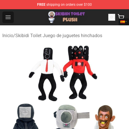
FREE
shipping on orders over $100
Skibidi Toilet Plush Shop - Official Skibidi Toilet Plush St
Open menu
Inicio
/
Skibidi Toilet Juego de juguetes hinchados