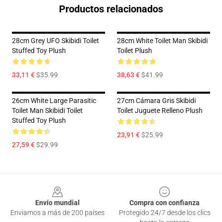
Productos relacionados
28cm Grey UFO Skibidi Toilet
28cm White Toilet Man Skibidi
Stuffed Toy Plush
Toilet Plush
33,11 €
$35.99
38,63 €
$41.99
26cm White Large Parasitic
27cm Cámara Gris Skibidi
Toilet Man Skibidi Toilet
Toilet Juguete Relleno Plush
Stuffed Toy Plush
23,91 €
$25.99
27,59 €
$29.99
Footer
Envío mundial
Compra con confianza
Enviamos a más de 200 países
Protegido 24/7 desde los clics