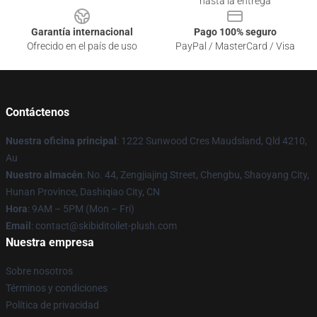
hasta la entrega
Garantía internacional
Pago 100% seguro
Ofrecido en el país de uso
PayPal / MasterCard / Visa
Contáctenos
Nuestra oficina principal
: 1222 Sunwood Cres Maudsland, Qld 4210,
Au
Nuestro almacén
: No. 44, Zengjiajing Street, Chengbu, Shaoyang City,
Hunan Province, Dashiqiao City, CN
Hora
: 9AM – 5PM (Mon – Fri)
Email
: contact@skibiditoilet-plush.com
Nuestra empresa
Sobre nosotros
Términos y condiciones
Política de privacidad