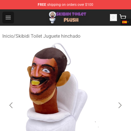
FREE
shipping on orders over $100
Skibidi Toilet Plush Shop - Official Skibidi Toilet Plush St
Open menu
Inicio
/
Skibidi Toilet Juguete hinchado