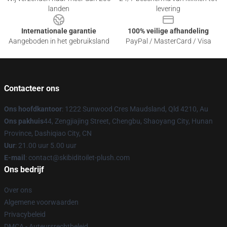
landen
levering
Internationale garantie
100% veilige afhandeling
Aangeboden in het gebruiksland
PayPal / MasterCard / Visa
Contacteer ons
Ons hoofdkantoor
: 1222 Sunwood Cres Maudsland, Qld 4210, Au
Ons pakhuis
44, Zengjiajing Street, Chengbu, Shaoyang City, Hunan
Province, Dashiqiao City, CN
Uur
: 21.00 uur 5.00 uur
E-mail
: contact@skibiditoilet-plush.com
Ons bedrijf
Over ons
Algemene voorwaarden
Privacybeleid
DMCA - Auteursrechtbeleid