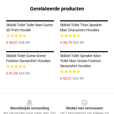
Gerelateerde producten
Skibidi Toilet Toilet Man Game
Skibidi Toilet Titan Speaker
3D Print Hoodie
Man Characters Hoodies
€ 45,07
$48.99
€ 36,79
$39.99
Skibidi Toilet Game Scene
Skibidi Toilet Speaker Man
Fashion Sweatshirt Hoodies
Toilet Man Unisex Fashion
Sweatshirt Hoodies
€ 41,39
$44.99
€ 42,31
$45.99
Footer
Wereldwijde verzending
Winkel met vertrouwen
Wij verzenden naar meer dan 200
24/7 beschermd van klikken tot