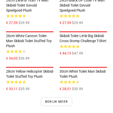
26cm Zwarte Titan TV Man
26cm Black OF Code TV Man
Skibidi Toilet Gevuld
Skibidi Toilet Gevuld
Speelgoed Plush
Speelgoed Plush
€ 27,59
$29.99
€ 27,59
$29.99
26cm White Cannon Toilet
Skibidi Toilet Little Big Skibidi
Man Skibidi Toilet Stuffed Toy
Cross Stomp Challenge T-Shirt
Plush
€ 44,15
$47.99
€ 34,03
$36.99
28cm Yellow Helicopter Skibidi
30cm White Toilet Man Skibidi
Toilet Stuffed Toy Plush
Toilet Plush
€ 33,11
$35.99
€ 28,51
$30.99
BEKIJK MEER