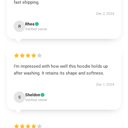
fast shipping.
Dec 2, 2024
Rhea
R
Verified owner
I’m impressed with how well this hoodie holds up
after washing. It retains its shape and softness.
Dec 1, 2024
Sheldon
S
Verified owner