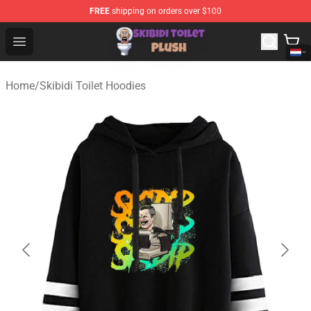
FREE
shipping on orders over $100
Skibidi Toilet Plush Shop - Official Skibidi Toilet Plush St
Open menu
Home
/
Skibidi Toilet Hoodies