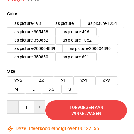
$38.99
Color
as picture-193
as picture
as picture-1254
as picture-365458
as picture-496
as picture-350852
as picture-1052
as picture-200004889
as picture-200004890
as picture-350850
as picture-691
Size
XXXL
4XL
XL
XXL
XXS
M
L
XS
S
Quantity
TOEVOEGEN AAN
WINKELWAGEN
Deze uitverkoop eindigt over
00
:
27
:
54