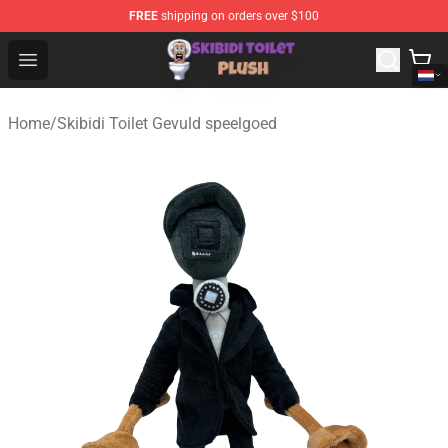
FREE
shipping on orders over $100
Skibidi Toilet Plush Shop - Official Skibidi Toilet Plush St
Open menu
Home
/
Skibidi Toilet Gevuld speelgoed