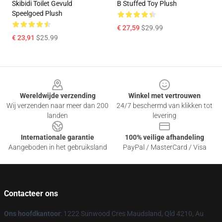
Skibidi Toilet Gevuld
B Stuffed Toy Plush
Speelgoed Plush
€ 27,59
$29.99
€ 23,91
$25.99
Footer
Wereldwijde verzending
Winkel met vertrouwen
Wij verzenden naar meer dan 200
24/7 beschermd van klikken tot
landen
levering
Internationale garantie
100% veilige afhandeling
Aangeboden in het gebruiksland
PayPal / MasterCard / Visa
Contacteer ons
Ons hoofdkantoor
: 1222 Sunwood Cres Maudsland, Qld 4210, Au