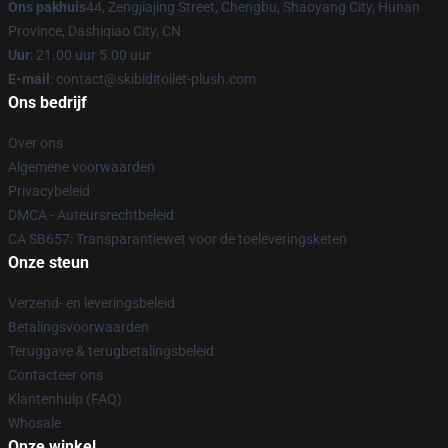
Ons pakhuis
44, Zengjiajing Street, Chengbu, Shaoyang City, Hunan
Province, Dashiqiao City, CN
Uur
: 21.00 uur 5.00 uur
E-mail
: contact@skibiditoilet-plush.com
Ons bedrijf
Over ons
Algemene voorwaarden
Privacybeleid
DMCA - Auteursrechtbeleid
CA SB657: Transparantiewet voor de toeleveringsketen
Onze steun
Verzend- en leveringsbeleid
Betalingsvoorwaarden
Teruggave & terugbetalingsbeleid
Contacteer ons
Klantenhulp (FAQ)
Whosale
Onze winkel