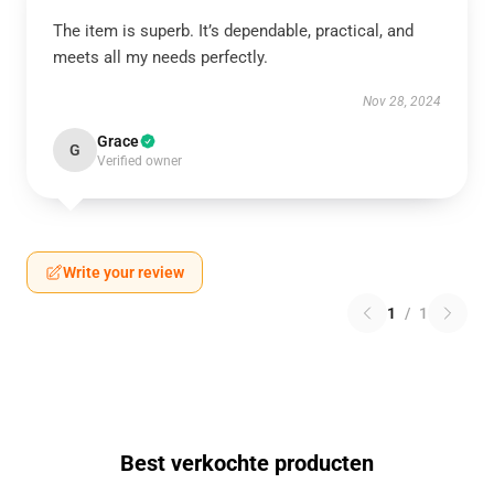
The item is superb. It’s dependable, practical, and
meets all my needs perfectly.
Nov 28, 2024
Grace
G
Verified owner
Write your review
1
/
1
Best verkochte producten