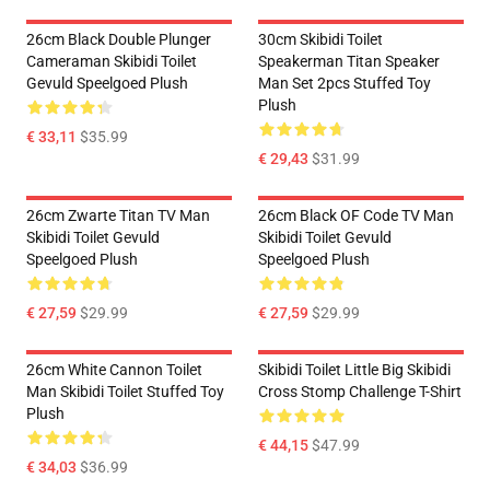
26cm Black Double Plunger
30cm Skibidi Toilet
Cameraman Skibidi Toilet
Speakerman Titan Speaker
Gevuld Speelgoed Plush
Man Set 2pcs Stuffed Toy
Plush
€ 33,11
$35.99
€ 29,43
$31.99
26cm Zwarte Titan TV Man
26cm Black OF Code TV Man
Skibidi Toilet Gevuld
Skibidi Toilet Gevuld
Speelgoed Plush
Speelgoed Plush
€ 27,59
$29.99
€ 27,59
$29.99
26cm White Cannon Toilet
Skibidi Toilet Little Big Skibidi
Man Skibidi Toilet Stuffed Toy
Cross Stomp Challenge T-Shirt
Plush
€ 44,15
$47.99
€ 34,03
$36.99