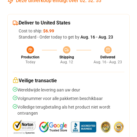
Deze uitverkoop eindigt over
02
:
52
:
54
Deliver to United States
Cost to ship:
$6.99
Standard - Order today to get by
Aug. 16 - Aug. 23
Production
Shipping
Delivered
Today
Aug. 12
Aug. 16 - Aug. 23
Veilige transactie
Wereldwijde levering aan uw deur
Volgnummer voor alle pakketten beschikbaar
Volledige terugbetaling als het product niet wordt
ontvangen