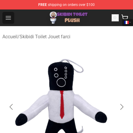
FREE
shipping on orders over $100
Skibidi Toilet Plush Shop - Official Skibidi Toilet Plush St
Open menu
Accueil
/
Skibidi Toilet Jouet farci