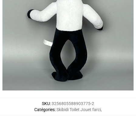
SKU
:
3256805588903775-2
Catégories
:
Skibidi Toilet Jouet farci
,