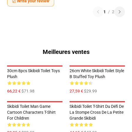
Write your review
1
/
2
Meilleures ventes
30cm 8pcs Skibidi Toilet Toys
26cm White Skibidi Toilet Style
Plush
B Stuffed Toy Plush
66,22 €
$71.98
27,59 €
$29.99
Skibidi Toilet Man Game
Skibidi Toilet T-Shirt Du Défi De
Cartoon Characters T-Shirt
La Stompe Cross De La Petite
For Children
Grande Skibidi