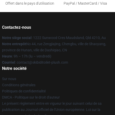
Offert dans le pays d'utilisation
PayPal / MasterCard / Visa
Contactez-nous
Notre siège social
: 1222 Sunwood Cres Maudsland, Qld 4210, Au
Notre entrepôt
No 44, rue Zengjiajing, Chengbu, ville de Shaoyang,
province de Hunan, ville de Dashiqiao, CN
Heure
: 9h – 17h (lu – vendredi)
Courriel
: contact@skibiditoilet-plush.com
Notre société
Sur nous
Conditions générales
Politiques de confidentialité
DMCA - Politique sur le droit d'auteur
Le présent règlement entre en vigueur le jour suivant celui de sa
publication au Journal officiel de l'Union européenne. Loi sur la