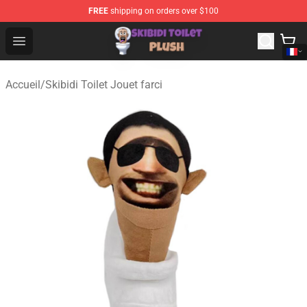
FREE
shipping on orders over $100
Skibidi Toilet Plush Shop - Official Skibidi Toilet Plush St
Open menu
Accueil
/
Skibidi Toilet Jouet farci