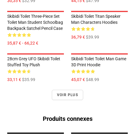
30,35 €
$32.99
44,15 €
$47.99
Skibidi Toilet Three-Piece Set
Skibidi Toilet Titan Speaker
Toilet Man Student Schoolbag
Man Characters Hoodies
Backpack Satchel Pencil Case
36,79 €
$39.99
35,87 € - 66,22 €
28cm Grey UFO Skibidi Toilet
Skibidi Toilet Toilet Man Game
Stuffed Toy Plush
3D Print Hoodie
33,11 €
$35.99
45,07 €
$48.99
VOIR PLUS
Produits connexes