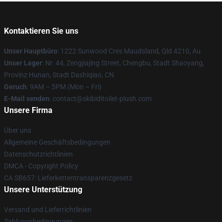
Kontaktieren Sie uns
Unser Hauptbüro
: 1222 Sunwood Cres Maudsland, Qld 4210, Au
Unser Lager
: Nr. 44, Zengjiajing Street, Chengbu, Stadt Shaoyang,
Provinz Hunan, Stadt Dashiqiao, CN
Geruch
: 9AM – 5PM (Mon – Fri)
E-Mail senden
: contact@skibiditoilet-plush.com
Unsere Firma
Über uns
Allgemeine Geschäftsbedingungen
Datenschutzrichtlinien
DMCA - Copyright Policy
CA SB657: Lieferkettentransparenzgesetz
Unsere Unterstützung
Versand und Lieferrichtlinien
Zahlungsbedingungen