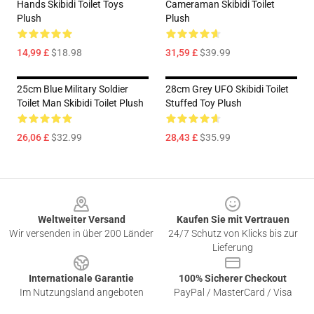
Hands Skibidi Toilet Toys
Cameraman Skibidi Toilet
Plush
Plush
14,99 £
$18.98
31,59 £
$39.99
25cm Blue Military Soldier
28cm Grey UFO Skibidi Toilet
Toilet Man Skibidi Toilet Plush
Stuffed Toy Plush
26,06 £
$32.99
28,43 £
$35.99
Footer
Weltweiter Versand
Kaufen Sie mit Vertrauen
Wir versenden in über 200 Länder
24/7 Schutz von Klicks bis zur
Lieferung
Internationale Garantie
100% Sicherer Checkout
Im Nutzungsland angeboten
PayPal / MasterCard / Visa