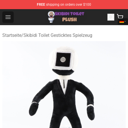
FREE
shipping on orders over $100
Skibidi Toilet Plush Shop - Official Skibidi Toilet Plush St
Open menu
Startseite
/
Skibidi Toilet Gesticktes Spielzeug