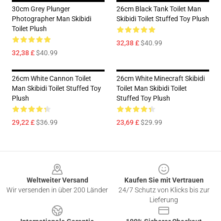
30cm Grey Plunger
26cm Black Tank Toilet Man
Photographer Man Skibidi
Skibidi Toilet Stuffed Toy Plush
Toilet Plush
32,38 £
$40.99
32,38 £
$40.99
26cm White Cannon Toilet
26cm White Minecraft Skibidi
Man Skibidi Toilet Stuffed Toy
Toilet Man Skibidi Toilet
Plush
Stuffed Toy Plush
29,22 £
$36.99
23,69 £
$29.99
Footer
Weltweiter Versand
Kaufen Sie mit Vertrauen
Wir versenden in über 200 Länder
24/7 Schutz von Klicks bis zur
Lieferung