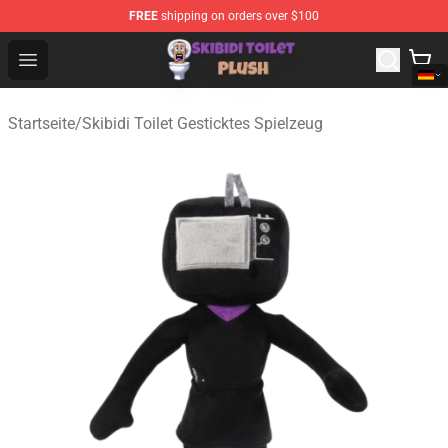
FREE
shipping on orders over $100
Skibidi Toilet Plush Shop - Official Skibidi Toilet Plush St
Open menu
Startseite
/
Skibidi Toilet Gesticktes Spielzeug