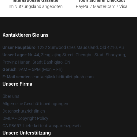
Internationale Garantie
100% Sicherer Checkout
Im Nutzungsland angeboten
PayPal / MasterCard / Visa
Kontaktieren Sie uns
Unser Hauptbüro
: 1222 Sunwood Cres Maudsland, Qld 4210, Au
Unser Lager
: Nr. 44, Zengjiajing Street, Chengbu, Stadt Shaoyang,
Provinz Hunan, Stadt Dashiqiao, CN
Geruch
: 9AM – 5PM (Mon – Fri)
E-Mail senden
: contact@skibiditoilet-plush.com
Unsere Firma
Über uns
Allgemeine Geschäftsbedingungen
Datenschutzrichtlinien
DMCA - Copyright Policy
CA SB657: Lieferkettentransparenzgesetz
Unsere Unterstützung