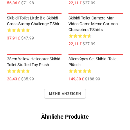
56,86 £
$71.98
22,11 £
$27.99
Skibidi Toilet Little Big Skibidi
Skibidi Toilet Camera Man
Cross Stomp Challenge T-Shirt
Video Game Meme Cartoon
Characters T-Shirts
37,91 £
$47.99
22,11 £
$27.99
28cm Yellow Helicopter Skibidi
30cm 9pcs Set Skibidi Toilet
Toilet Stuffed Toy Plush
Plüsch
28,43 £
$35.99
149,30 £
$188.99
MEHR ANZEIGEN
Ähnliche Produkte