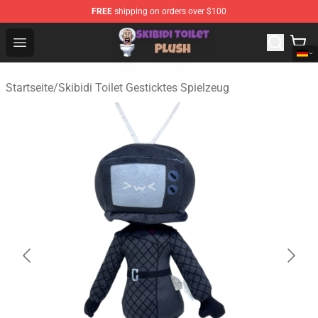
FREE
shipping on orders over $100
Skibidi Toilet Plush Shop - Official Skibidi Toilet Plush St
Open menu
Startseite
/
Skibidi Toilet Gesticktes Spielzeug