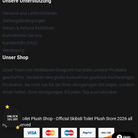
Unsere Unterstützung
Versand und Lieferrichtlinien
Zahlungsbedingungen
Return & Refund Richtlinien
Kontaktieren Sie uns
Kundenhilfe (FAQ)
Werdegang
Unser Shop
Unser Team von Weltklasse-Designern hat jedes unserer Produkte
geschaffen. Sie bieten eine große Auswahl an qualitativ hochwertigen
Produkten, die nicht nur für Sie Ihren einzigartigen Stil zeigen, sondern
Ihnen helfen, Ihren einzigartigen Stil jeden Tag auszudrücken.
UNLOCK
© Skibidi Toilet Plush Shop - Official Skibidi Toilet Plush Store 2026 all
10% OFF
rights reserved
Help