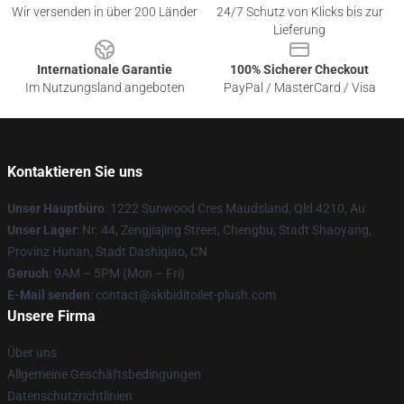
Wir versenden in über 200 Länder
24/7 Schutz von Klicks bis zur
Lieferung
Internationale Garantie
100% Sicherer Checkout
Im Nutzungsland angeboten
PayPal / MasterCard / Visa
Kontaktieren Sie uns
Unser Hauptbüro
: 1222 Sunwood Cres Maudsland, Qld 4210, Au
Unser Lager
: Nr. 44, Zengjiajing Street, Chengbu, Stadt Shaoyang,
Provinz Hunan, Stadt Dashiqiao, CN
Geruch
: 9AM – 5PM (Mon – Fri)
E-Mail senden
: contact@skibiditoilet-plush.com
Unsere Firma
Über uns
Allgemeine Geschäftsbedingungen
Datenschutzrichtlinien