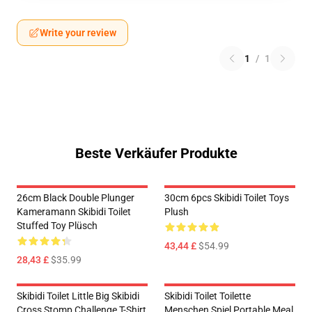
Write your review
1
/
1
Beste Verkäufer Produkte
26cm Black Double Plunger
30cm 6pcs Skibidi Toilet Toys
Kameramann Skibidi Toilet
Plush
Stuffed Toy Plüsch
43,44 £
$54.99
28,43 £
$35.99
Skibidi Toilet Little Big Skibidi
Skibidi Toilet Toilette
Cross Stomp Challenge T-Shirt
Menschen Spiel Portable Meal