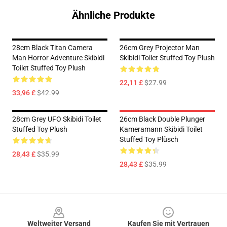
Ähnliche Produkte
28cm Black Titan Camera
26cm Grey Projector Man
Man Horror Adventure Skibidi
Skibidi Toilet Stuffed Toy Plush
Toilet Stuffed Toy Plush
22,11 £
$27.99
33,96 £
$42.99
28cm Grey UFO Skibidi Toilet
26cm Black Double Plunger
Stuffed Toy Plush
Kameramann Skibidi Toilet
Stuffed Toy Plüsch
28,43 £
$35.99
28,43 £
$35.99
Footer
Weltweiter Versand
Kaufen Sie mit Vertrauen