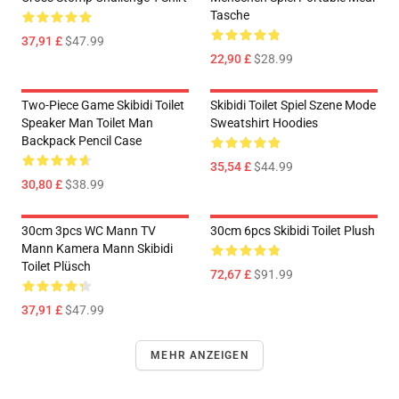
Tasche
37,91 £
$47.99
22,90 £
$28.99
Two-Piece Game Skibidi Toilet
Skibidi Toilet Spiel Szene Mode
Speaker Man Toilet Man
Sweatshirt Hoodies
Backpack Pencil Case
35,54 £
$44.99
30,80 £
$38.99
30cm 3pcs WC Mann TV
30cm 6pcs Skibidi Toilet Plush
Mann Kamera Mann Skibidi
Toilet Plüsch
72,67 £
$91.99
37,91 £
$47.99
MEHR ANZEIGEN