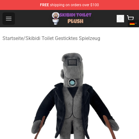
FREE
shipping on orders over $100
Skibidi Toilet Plush Shop - Official Skibidi Toilet Plush St
Open menu
Startseite
/
Skibidi Toilet Gesticktes Spielzeug