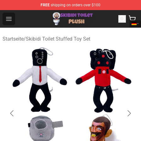
FREE
shipping on orders over $100
Skibidi Toilet Plush Shop - Official Skibidi Toilet Plush St
Open menu
Startseite
/
Skibidi Toilet Stuffed Toy Set