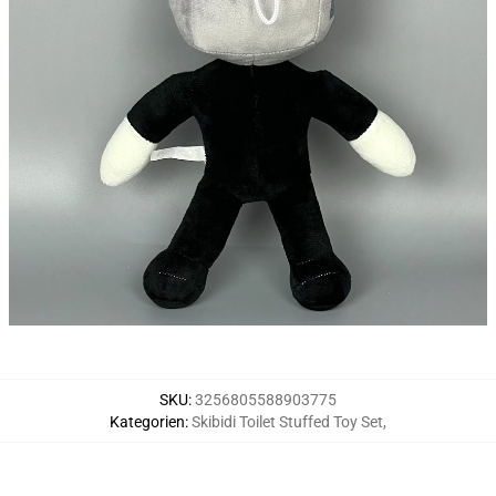
SKU
:
3256805588903775
Kategorien
:
Skibidi Toilet Stuffed Toy Set
,