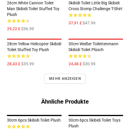
26cm White Cannon Toilet
Skibidi Toilet Little Big Skibidi
Man Skibidi Toilet Stuffed Toy
Cross Stomp Challenge T-Shirt
Plush
37,91 £
$47.99
29,22 £
$36.99
28cm Yellow Helicopter Skibidi
30cm Weißer Toilettenmann
Toilet Stuffed Toy Plush
Skibidi Toilet Plüsch
28,43 £
$35.99
24,48 £
$30.99
MEHR ANZEIGEN
Ähnliche Produkte
30cm 6pcs Skibidi Toilet Plush
30cm 6pcs Skibidi Toilet Toys
Plush