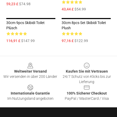
59,23 £
$74.98
43,44 £
$54.99
30cm 9pcs Skibidi Toilet
30cm 8pcs Set Skibidi Toilet
Plüsch
Plush
116,91 £
$147.99
97,16 £
$122.99
Footer
Weltweiter Versand
Kaufen Sie mit Vertrauen
Wir versenden in über 200 Länder
24/7 Schutz von Klicks bis zur
Lieferung
Internationale Garantie
100% Sicherer Checkout
Im Nutzungsland angeboten
PayPal / MasterCard / Visa