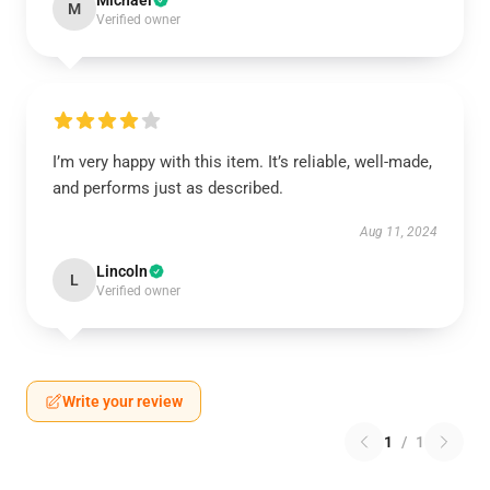
Michael
M
Verified owner
I’m very happy with this item. It’s reliable, well-made,
and performs just as described.
Aug 11, 2024
Lincoln
L
Verified owner
Write your review
1
/
1