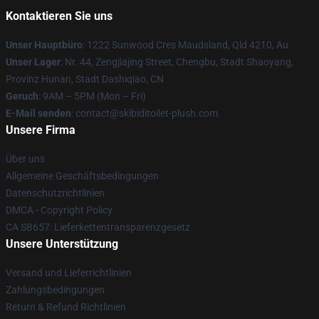
Kontaktieren Sie uns
Unser Hauptbüro
: 1222 Sunwood Cres Maudsland, Qld 4210, Au
Unser Lager
: Nr. 44, Zengjiajing Street, Chengbu, Stadt Shaoyang,
Provinz Hunan, Stadt Dashiqiao, CN
Geruch
: 9AM – 5PM (Mon – Fri)
E-Mail senden
: contact@skibiditoilet-plush.com
Unsere Firma
Über uns
Allgemeine Geschäftsbedingungen
Datenschutzrichtlinien
DMCA - Copyright Policy
CA SB657: Lieferkettentransparenzgesetz
Unsere Unterstützung
Versand und Lieferrichtlinien
Zahlungsbedingungen
Return & Refund Richtlinien