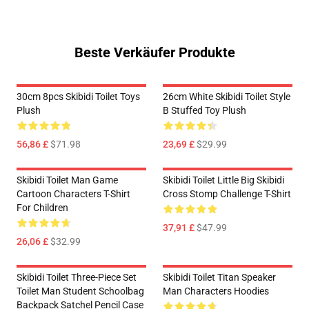
Beste Verkäufer Produkte
30cm 8pcs Skibidi Toilet Toys
26cm White Skibidi Toilet Style
Plush
B Stuffed Toy Plush
56,86 £
$71.98
23,69 £
$29.99
Skibidi Toilet Man Game
Skibidi Toilet Little Big Skibidi
Cartoon Characters T-Shirt
Cross Stomp Challenge T-Shirt
For Children
37,91 £
$47.99
26,06 £
$32.99
Skibidi Toilet Three-Piece Set
Skibidi Toilet Titan Speaker
Toilet Man Student Schoolbag
Man Characters Hoodies
Backpack Satchel Pencil Case