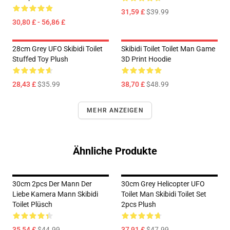
31,59 £
$39.99
30,80 £ - 56,86 £
28cm Grey UFO Skibidi Toilet
Skibidi Toilet Toilet Man Game
Stuffed Toy Plush
3D Print Hoodie
28,43 £
$35.99
38,70 £
$48.99
MEHR ANZEIGEN
Ähnliche Produkte
30cm 2pcs Der Mann Der
30cm Grey Helicopter UFO
Liebe Kamera Mann Skibidi
Toilet Man Skibidi Toilet Set
Toilet Plüsch
2pcs Plush
35,54 £
$44.99
37,91 £
$47.99