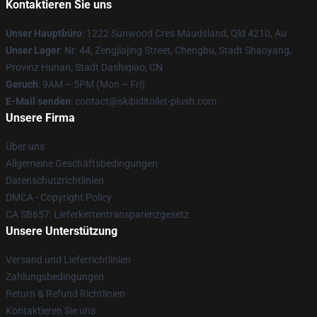
Kontaktieren Sie uns
Unser Hauptbüro
: 1222 Sunwood Cres Maudsland, Qld 4210, Au
Unser Lager
: Nr. 44, Zengjiajing Street, Chengbu, Stadt Shaoyang,
Provinz Hunan, Stadt Dashiqiao, CN
Geruch
: 9AM – 5PM (Mon – Fri)
E-Mail senden
: contact@skibiditoilet-plush.com
Unsere Firma
Über uns
Allgemeine Geschäftsbedingungen
Datenschutzrichtlinien
DMCA - Copyright Policy
CA SB657: Lieferkettentransparenzgesetz
Unsere Unterstützung
Versand und Lieferrichtlinien
Zahlungsbedingungen
Return & Refund Richtlinien
Kontaktieren Sie uns