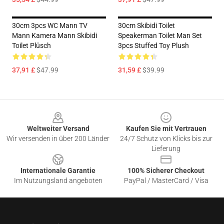
30cm 3pcs WC Mann TV
30cm Skibidi Toilet
Mann Kamera Mann Skibidi
Speakerman Toilet Man Set
Toilet Plüsch
3pcs Stuffed Toy Plush
37,91 £
$47.99
31,59 £
$39.99
Footer
Weltweiter Versand
Kaufen Sie mit Vertrauen
Wir versenden in über 200 Länder
24/7 Schutz von Klicks bis zur
Lieferung
Internationale Garantie
100% Sicherer Checkout
Im Nutzungsland angeboten
PayPal / MasterCard / Visa