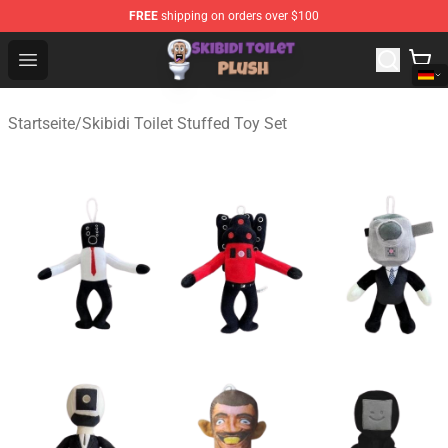
FREE
shipping on orders over $100
Skibidi Toilet Plush Shop - Official Skibidi Toilet Plush St
Open menu
Startseite
/
Skibidi Toilet Stuffed Toy Set