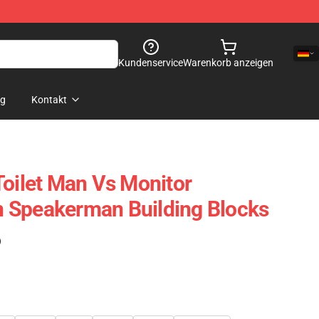
Kundenservice
Warenkorb anzeigen
og
Kontakt
Toilet Man Vs Monitor
 Speakerman Building Blocks
)