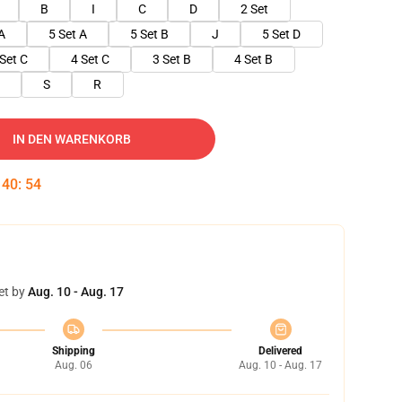
B
I
C
D
2 Set
A
5 Set A
5 Set B
J
5 Set D
 Set C
4 Set C
3 Set B
4 Set B
S
R
IN DEN WARENKORB
:
40
:
53
et by
Aug. 10 - Aug. 17
Shipping
Delivered
Aug. 06
Aug. 10 - Aug. 17