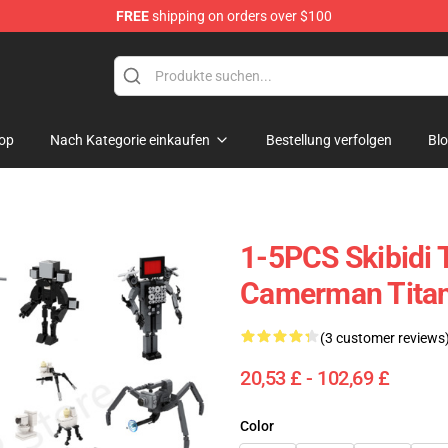
FREE
shipping on orders over $100
Store
op
Nach Kategorie einkaufen
Bestellung verfolgen
Bl
1-5PCS Skibidi 
Camerman Titan
(3 customer reviews
20,53 £ - 102,69 £
Color