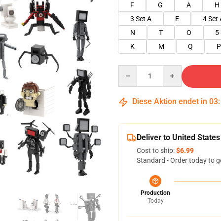
F
G
A
H
3 Set A
E
4 Set 
N
T
O
5
K
M
Q
P
Quantity
Diese Aktion endet in
03
Deliver to United States
Cost to ship:
$6.99
Standard - Order today to g
Production
Today