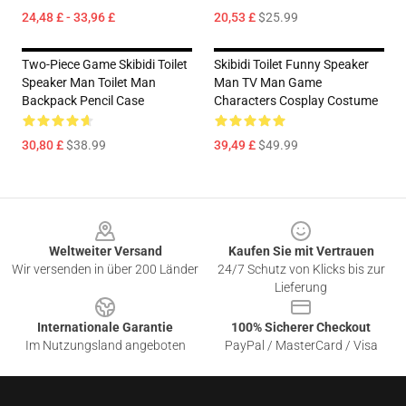
24,48 £ - 33,96 £
20,53 £
$25.99
Two-Piece Game Skibidi Toilet
Skibidi Toilet Funny Speaker
Speaker Man Toilet Man
Man TV Man Game
Backpack Pencil Case
Characters Cosplay Costume
30,80 £
$38.99
39,49 £
$49.99
Footer
Weltweiter Versand
Kaufen Sie mit Vertrauen
Wir versenden in über 200 Länder
24/7 Schutz von Klicks bis zur
Lieferung
Internationale Garantie
100% Sicherer Checkout
Im Nutzungsland angeboten
PayPal / MasterCard / Visa