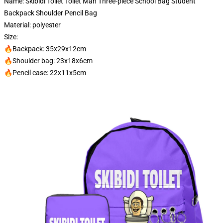
Name: Skibidi Toilet Toilet Man Three-piece School Bag Student
Backpack Shoulder Pencil Bag
Material: polyester
Size:
🔥Backpack: 35x29x12cm
🔥Shoulder bag: 23x18x6cm
🔥Pencil case: 22x11x5cm