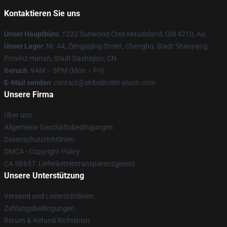
Kontaktieren Sie uns
Unser Hauptbüro
: 1222 Sunwood Cres Maudsland, Qld 4210, Au
Unser Lager
: Nr. 44, Zengjiajing Street, Chengbu, Stadt Shaoyang,
Provinz Hunan, Stadt Dashiqiao, CN
Geruch
: 9AM – 5PM (Mon – Fri)
E-Mail senden
: contact@skibiditoilet-plush.com
Unsere Firma
Über uns
Allgemeine Geschäftsbedingungen
Datenschutzrichtlinien
DMCA - Copyright Policy
CA SB657: Lieferkettentransparenzgesetz
Unsere Unterstützung
Versand und Lieferrichtlinien
Zahlungsbedingungen
Return & Refund Richtlinien