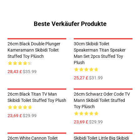
Beste Verkäufer Produkte
26cm Black Double Plunger
30cm Skibidi Toilet
Kameramann Skibidi Toilet
Speakerman Titan Speaker
Stuffed Toy Plüsch
Man Set 2pcs Stuffed Toy
Plush
28,43 £
$35.99
25,27 £
$31.99
26cm Black Titan TV Man
26cm Schwarz Oder Code TV
Skibidi Toilet Stuffed Toy Plush
Mann Skibidi Toilet Stuffed
Toy Plüsch
23,69 £
$29.99
23,69 £
$29.99
26cm White Cannon Toilet
Skibidi Toilet Little Big Skibidi