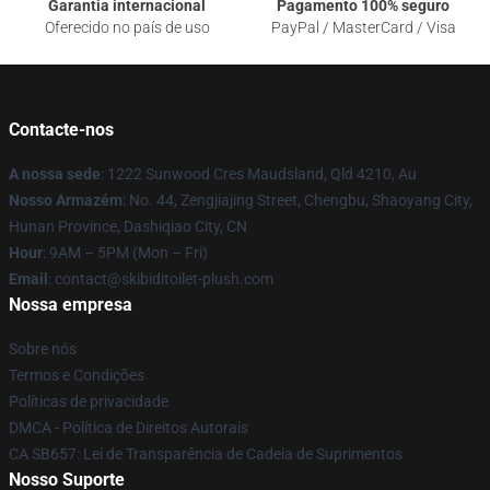
Garantia internacional
Pagamento 100% seguro
Oferecido no país de uso
PayPal / MasterCard / Visa
Contacte-nos
A nossa sede
: 1222 Sunwood Cres Maudsland, Qld 4210, Au
Nosso Armazém
: No. 44, Zengjiajing Street, Chengbu, Shaoyang City,
Hunan Province, Dashiqiao City, CN
Hour
: 9AM – 5PM (Mon – Fri)
Email
: contact@skibiditoilet-plush.com
Nossa empresa
Sobre nós
Termos e Condições
Políticas de privacidade
DMCA - Política de Direitos Autorais
CA SB657: Lei de Transparência de Cadeia de Suprimentos
Nosso Suporte