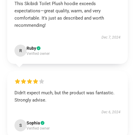
This Skibidi Toilet Plush hoodie exceeds
expectations—great quality, warm, and very
comfortable. It’s just as described and worth
recommending!
Dec 7, 2024
Ruby
R
Verified owner
Didn’t expect much, but the product was fantastic.
Strongly advise.
Dec 6, 2024
Sophia
S
Verified owner