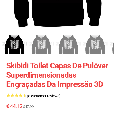
Skibidi Toilet Capas De Pulôver
Superdimensionadas
Engraçadas Da Impressão 3D
(8 customer reviews)
€ 44,15
$47.99