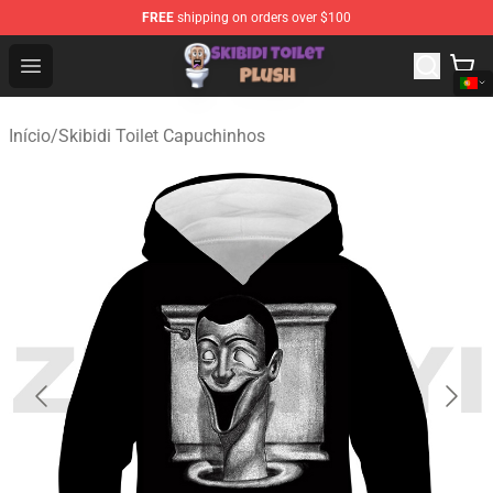
FREE
shipping on orders over $100
Skibidi Toilet Plush Shop - Official Skibidi Toilet Plush St
Open menu
Início
/
Skibidi Toilet Capuchinhos