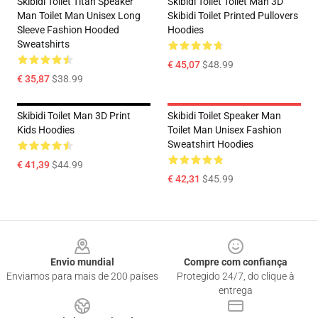
Skibidi Toilet Titan Speaker
Skibidi Toilet Toilet Man 3D
Man Toilet Man Unisex Long
Skibidi Toilet Printed Pullovers
Sleeve Fashion Hooded
Hoodies
Sweatshirts
€ 45,07
$48.99
€ 35,87
$38.99
Skibidi Toilet Man 3D Print
Skibidi Toilet Speaker Man
Kids Hoodies
Toilet Man Unisex Fashion
Sweatshirt Hoodies
€ 41,39
$44.99
€ 42,31
$45.99
Footer
Envio mundial
Compre com confiança
Enviamos para mais de 200 países
Protegido 24/7, do clique à
entrega