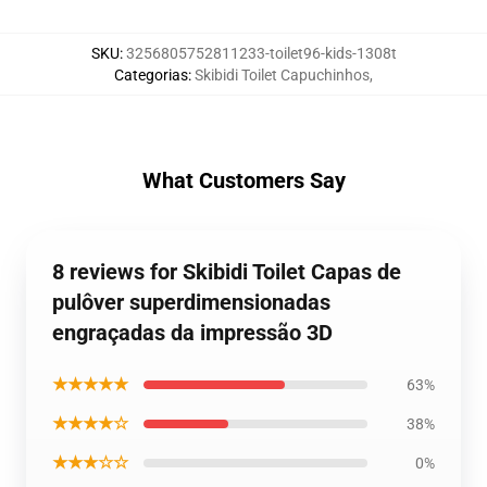
SKU
:
3256805752811233-toilet96-kids-1308t
Categorias
:
Skibidi Toilet Capuchinhos
,
What Customers Say
8 reviews for Skibidi Toilet Capas de
pulôver superdimensionadas
engraçadas da impressão 3D
★★★★★
63%
★★★★☆
38%
★★★☆☆
0%