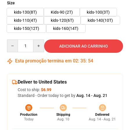
Size
kids-130(8T)
Kids-90 (2T)
kids-100(3T)
kids-110(4T)
kids-120(6T)
kids-140(10T)
kids-150(12T)
kids-160(14T)
Quantity
ADICIONAR AO CARRINHO
Esta promoção termina em
02
:
35
:
54
Deliver to United States
Cost to ship:
$6.99
Standard - Order today to get by
Aug. 14 - Aug. 21
Production
Shipping
Delivered
Today
Aug. 10
Aug. 14 - Aug. 21