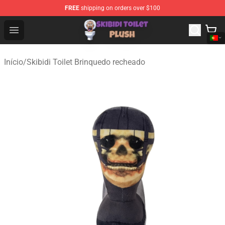
FREE
shipping on orders over $100
Skibidi Toilet Plush Shop - Official Skibidi Toilet Plush St
Open menu
Início
/
Skibidi Toilet Brinquedo recheado