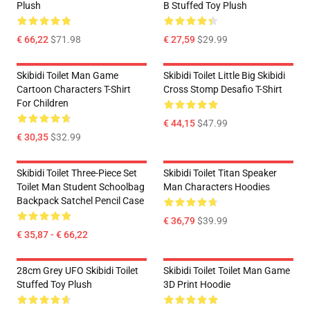
Plush
B Stuffed Toy Plush
€ 66,22
$71.98
€ 27,59
$29.99
Skibidi Toilet Man Game
Skibidi Toilet Little Big Skibidi
Cartoon Characters T-Shirt
Cross Stomp Desafio T-Shirt
For Children
€ 44,15
$47.99
€ 30,35
$32.99
Skibidi Toilet Three-Piece Set
Skibidi Toilet Titan Speaker
Toilet Man Student Schoolbag
Man Characters Hoodies
Backpack Satchel Pencil Case
€ 36,79
$39.99
€ 35,87 - € 66,22
28cm Grey UFO Skibidi Toilet
Skibidi Toilet Toilet Man Game
Stuffed Toy Plush
3D Print Hoodie