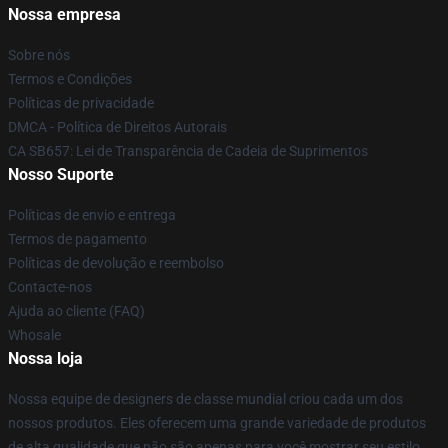
Nossa empresa
Sobre nós
Termos e Condições
Políticas de privacidade
DMCA - Política de Direitos Autorais
CA SB657: Lei de Transparência de Cadeia de Suprimentos
Nosso Suporte
Políticas de envio e entrega
Termos de pagamento
Políticas de devolução e reembolso
Contacte-nos
Ajuda ao cliente (FAQ)
Whosale
Nossa loja
Nossa equipe de designers de classe mundial criou cada um dos
nossos produtos. Eles oferecem uma grande variedade de produtos
de alta qualidade que não são apenas para você mostrar seu estilo