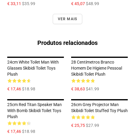
€ 33,11
$35.99
€ 45,07
$48.99
VER MAIS
Produtos relacionados
24cm White Toilet Man With
28 Centímetros Branco
Glasses Skibidi Toilet Toys
Homem De Higiene Pessoal
Plush
Skibidi Toilet Plush
€ 17,46
$18.98
€ 38,63
$41.99
25cm Red Titan Speaker Man
26cm Grey Projector Man
With Bomb Skibidi Toilet Toys
Skibidi Toilet Stuffed Toy Plush
Plush
€ 25,75
$27.99
€ 17,46
$18.98