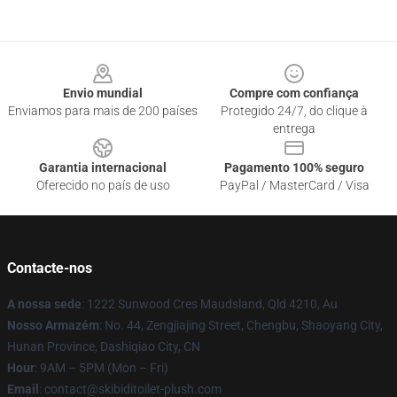
Footer
Envio mundial
Compre com confiança
Enviamos para mais de 200 países
Protegido 24/7, do clique à
entrega
Garantia internacional
Pagamento 100% seguro
Oferecido no país de uso
PayPal / MasterCard / Visa
Contacte-nos
A nossa sede
: 1222 Sunwood Cres Maudsland, Qld 4210, Au
Nosso Armazém
: No. 44, Zengjiajing Street, Chengbu, Shaoyang City,
Hunan Province, Dashiqiao City, CN
Hour
: 9AM – 5PM (Mon – Fri)
Email
: contact@skibiditoilet-plush.com