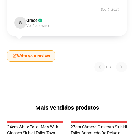
Sep 1, 2024
Grace
G
Verified owner
Write your review
1
/
1
Mais vendidos produtos
24cm White Toilet Man With
27cm Câmera Cinzento Skibidi
Glasses Skibidi Toilet Toys
Toilet Brinquedo De Pelúcia