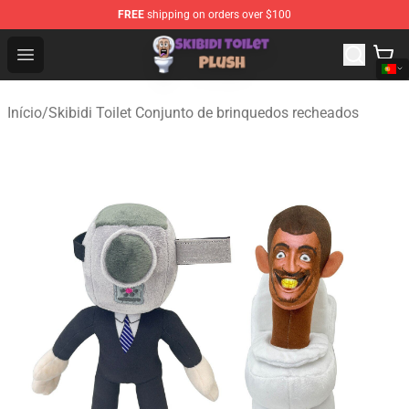
FREE
shipping on orders over $100
Skibidi Toilet Plush Shop - Official Skibidi Toilet Plush St
Open menu
Início
/
Skibidi Toilet Conjunto de brinquedos recheados