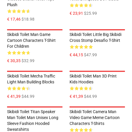
Plush
€ 23,91
$25.99
€ 17,46
$18.98
Skibidi Toilet Man Game
Skibidi Toilet Little Big Skibidi
Cartoon Characters T-Shirt
Cross Stomp Desafio T-Shirt
For Children
€ 44,15
$47.99
€ 30,35
$32.99
Skibidi Toilet Mecha Traffic
Skibidi Toilet Man 3D Print
Light Man Building Blocks
Kids Hoodies
€ 41,39
$44.99
€ 41,39
$44.99
Skibidi Toilet Titan Speaker
Skibidi Toilet Camera Man
Man Toilet Man Unisex Long
Video Game Meme Cartoon
Sleeve Fashion Hooded
Characters T-Shirts
Sweatshirts