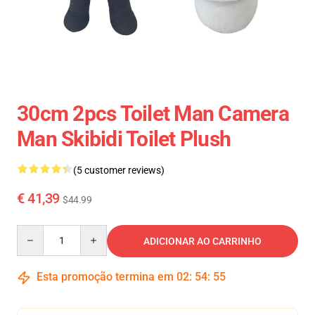
30cm 2pcs Toilet Man Camera
Man Skibidi Toilet Plush
(5 customer reviews)
€ 41,39
$44.99
Quantity
ADICIONAR AO CARRINHO
Esta promoção termina em
02
:
54
:
54