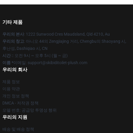
기타 제품
우리의 본사
: 1222 Sunwood Cres Maudsland, Qld 4210, Au
우리의 창고
: 아니오 44의 Zengjiajing 거리, Chengbu의 Shaoyang 시,
후난성, Dashiqiao 시, CN
시간 :
: 오전 9시 ~ 오후 5시 (월 ~ 금)
이름 *
이메일: support@skibiditoilet-plush.com
우리의 회사
제품 정보
이용 약관
개인 정보 정책
DMCA - 저작권 정책
모델 번호: 공급망 투명성 행위
우리의 지원
배송 및 배송 정책