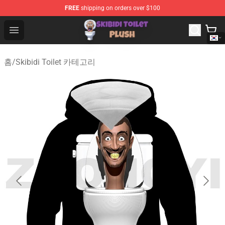
FREE
shipping on orders over $100
Skibidi Toilet Plush Shop - Official Skibidi Toilet Plush St
Open menu
홈
/
Skibidi Toilet 카테고리