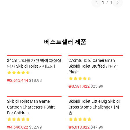
1
/
1
베스트셀러 제품
24cm 유리를 가진 백색 화장실
27cm의 회색 Cameraman
남자 Skibidi Toilet 카테고리
Skibidi Toilet Stuffed 장난감
Plush
₩2,615,444
$18.98
₩3,581,422
$25.99
Skibidi Toilet Man Game
Skibidi Toilet Little Big Skibidi
Cartoon Characters T-Shirt
Cross Stomp Challenge 티셔
For Children
츠
₩4,546,022
$32.99
₩6,613,022
$47.99