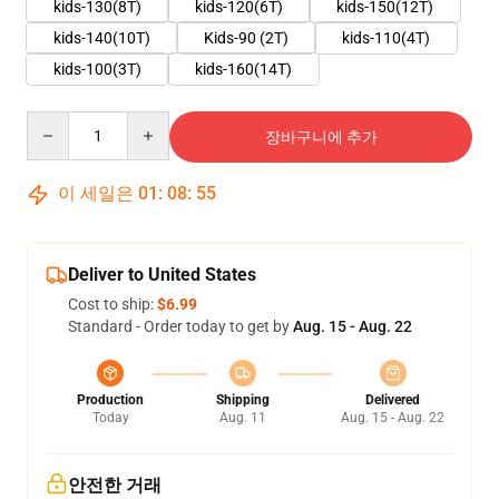
kids-130(8T)
kids-120(6T)
kids-150(12T)
kids-140(10T)
Kids-90 (2T)
kids-110(4T)
kids-100(3T)
kids-160(14T)
Quantity
장바구니에 추가
이 세일은
01
:
08
:
55
Deliver to United States
Cost to ship:
$6.99
Standard - Order today to get by
Aug. 15 - Aug. 22
Production
Shipping
Delivered
Today
Aug. 11
Aug. 15 - Aug. 22
안전한 거래