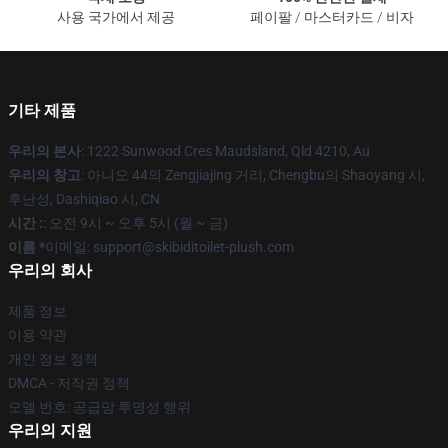
사용 국가에서 제공
페이팔 / 마스터카드 / 비자
기타 제품
우리의 본사
: 1222 Sunwood Cres Maudsland, Qld 4210, Au
우리의 창고
: 아니오 44의 Zengjiajing 거리, Chengbu의 Shaoyang 시,
후난성, Dashiqiao 시, CN
시간 :
: 오전 9시 ~ 오후 5시 (월 ~ 금)
이름 *
이메일: support@skibiditoilet-plush.com
우리의 회사
제품 정보
이용 약관
개인 정보 정책
DMCA - 저작권 정책
모델 번호: 공급망 투명성 행위
우리의 지원