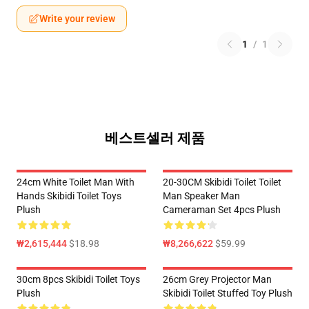
Write your review
1
/
1
베스트셀러 제품
24cm White Toilet Man With
20-30CM Skibidi Toilet Toilet
Hands Skibidi Toilet Toys
Man Speaker Man
Plush
Cameraman Set 4pcs Plush
₩2,615,444
$18.98
₩8,266,622
$59.99
30cm 8pcs Skibidi Toilet Toys
26cm Grey Projector Man
Plush
Skibidi Toilet Stuffed Toy Plush