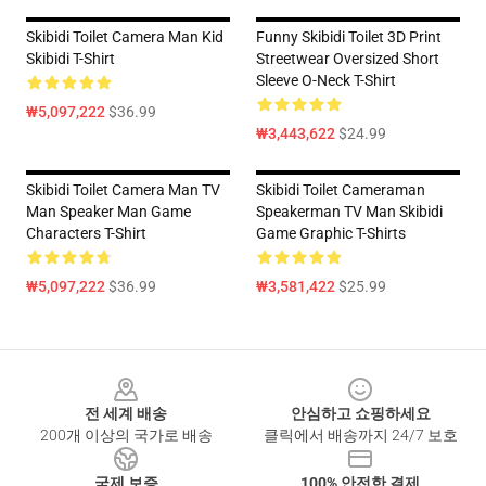
Skibidi Toilet Camera Man Kid
Funny Skibidi Toilet 3D Print
Skibidi T-Shirt
Streetwear Oversized Short
Sleeve O-Neck T-Shirt
₩5,097,222
$36.99
₩3,443,622
$24.99
Skibidi Toilet Camera Man TV
Skibidi Toilet Cameraman
Man Speaker Man Game
Speakerman TV Man Skibidi
Characters T-Shirt
Game Graphic T-Shirts
₩5,097,222
$36.99
₩3,581,422
$25.99
Footer
전 세계 배송
안심하고 쇼핑하세요
200개 이상의 국가로 배송
클릭에서 배송까지 24/7 보호
국제 보증
100% 안전한 결제