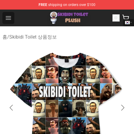
FREE
shipping on orders over $100
Skibidi Toilet Plush Shop - Official Skibidi Toilet Plush St
Open menu
홈
/
Skibidi Toilet 상품정보