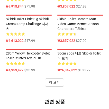
₩9,918,844
$71.98
₩3,857,022
$27.99
Skibidi Toilet Little Big Skibidi
Skibidi Toilet Camera Man
Cross Stomp Challenge 티셔
Video Game Meme Cartoon
츠
Characters T-Shirts
₩6,613,022
$47.99
₩3,857,022
$27.99
28cm Yellow Helicopter Skibidi
30cm 9pcs 세트 Skibidi Toilet
Toilet Stuffed Toy Plush
더 보기
₩4,959,422
$35.99
₩26,042,822
$188.99
더 보기
관련 상품