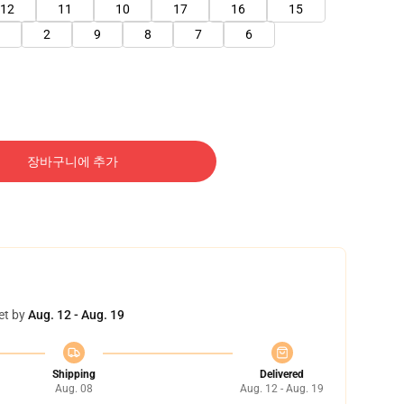
12
11
10
17
16
15
2
9
8
7
6
장바구니에 추가
et by
Aug. 12 - Aug. 19
Shipping
Delivered
Aug. 08
Aug. 12 - Aug. 19