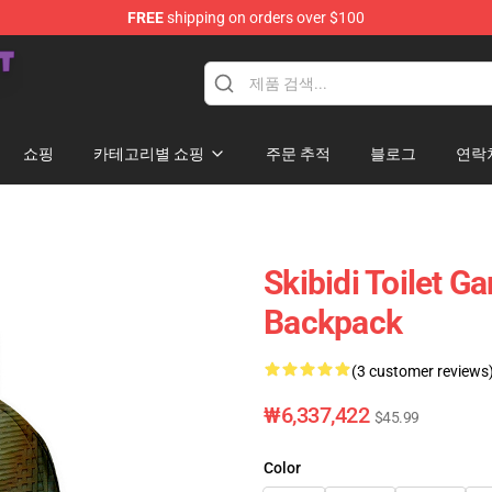
FREE
shipping on orders over $100
Store
쇼핑
카테고리별 쇼핑
주문 추적
블로그
연락
Skibidi Toilet G
Backpack
(3 customer reviews
₩6,337,422
$45.99
Color