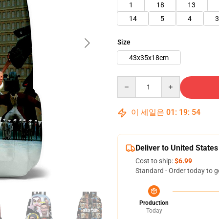
1
18
13
14
5
4
3
Size
43x35x18cm
Quantity
이 세일은
01
:
19
:
53
Deliver to United States
Cost to ship:
$6.99
Standard - Order today to g
Production
Today