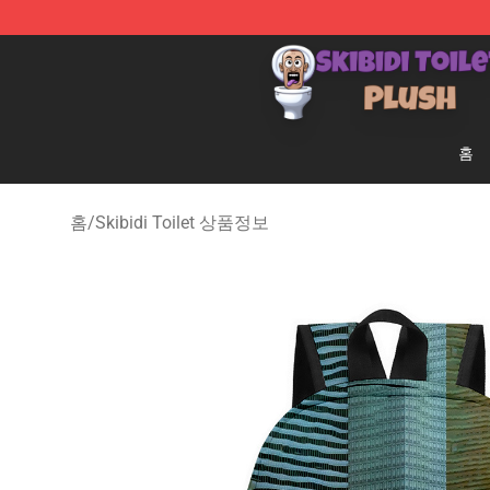
Skibidi Toilet Plush Shop - Official Skibidi Toilet Plush 
홈
홈
/
Skibidi Toilet 상품정보