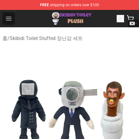
FREE
shipping on orders over $100
Skibidi Toilet Plush Shop - Official Skibidi Toilet Plush St
Open menu
홈
/
Skibidi Toilet Stuffed 장난감 세트