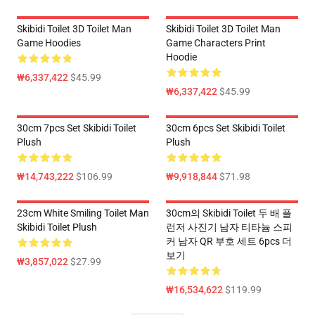
Skibidi Toilet 3D Toilet Man
Skibidi Toilet 3D Toilet Man
Game Hoodies
Game Characters Print
Hoodie
₩6,337,422
$45.99
₩6,337,422
$45.99
30cm 7pcs Set Skibidi Toilet
30cm 6pcs Set Skibidi Toilet
Plush
Plush
₩14,743,222
$106.99
₩9,918,844
$71.98
23cm White Smiling Toilet Man
30cm의 Skibidi Toilet 두 배 플
Skibidi Toilet Plush
런저 사진기 남자 티타늄 스피
커 남자 QR 부호 세트 6pcs 더
보기
₩3,857,022
$27.99
₩16,534,622
$119.99