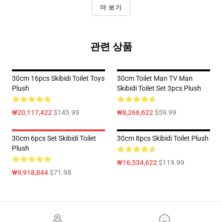
더 보기
관련 상품
30cm 16pcs Skibidi Toilet Toys
30cm Toilet Man TV Man
Plush
Skibidi Toilet Set 3pcs Plush
₩20,117,422
$145.99
₩8,266,622
$59.99
30cm 6pcs Set Skibidi Toilet
30cm 8pcs Skibidi Toilet Plush
Plush
₩16,534,622
$119.99
₩9,918,844
$71.98
Footer