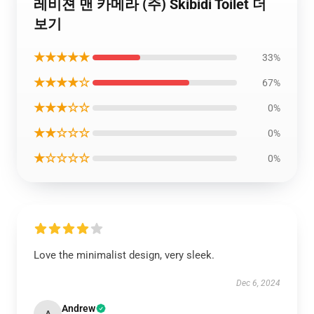
레비젼 맨 카메라 (주) Skibidi Toilet 더
보기
★★★★★
33%
★★★★☆
67%
★★★☆☆
0%
★★☆☆☆
0%
★☆☆☆☆
0%
Love the minimalist design, very sleek.
Dec 6, 2024
Andrew