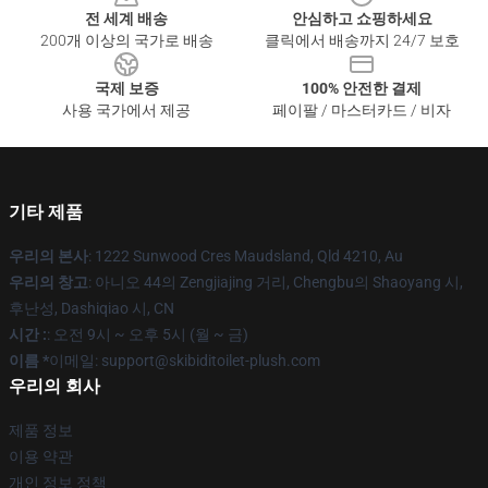
전 세계 배송
안심하고 쇼핑하세요
200개 이상의 국가로 배송
클릭에서 배송까지 24/7 보호
국제 보증
100% 안전한 결제
사용 국가에서 제공
페이팔 / 마스터카드 / 비자
기타 제품
우리의 본사
: 1222 Sunwood Cres Maudsland, Qld 4210, Au
우리의 창고
: 아니오 44의 Zengjiajing 거리, Chengbu의 Shaoyang 시,
후난성, Dashiqiao 시, CN
시간 :
: 오전 9시 ~ 오후 5시 (월 ~ 금)
이름 *
이메일: support@skibiditoilet-plush.com
우리의 회사
제품 정보
이용 약관
개인 정보 정책