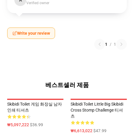
A
Verified owner
Write your review
1
/
1
베스트셀러 제품
Skibidi Toilet 게임 화장실 남자
Skibidi Toilet Little Big Skibidi
인쇄 티셔츠
Cross Stomp Challenge 티셔
츠
₩5,097,222
$36.99
₩6,613,022
$47.99