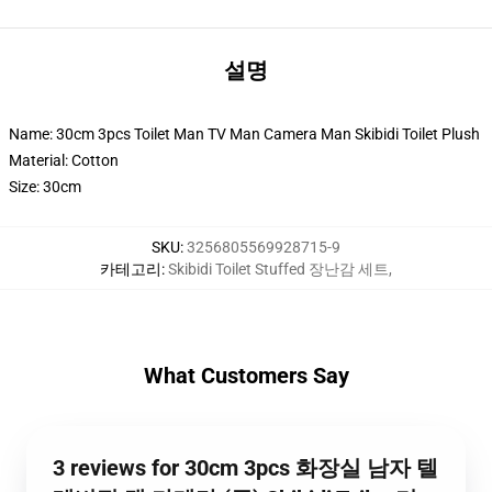
설명
Name: 30cm 3pcs Toilet Man TV Man Camera Man Skibidi Toilet Plush
Material: Cotton
Size: 30cm
SKU
:
3256805569928715-9
카테고리
:
Skibidi Toilet Stuffed 장난감 세트
,
What Customers Say
3 reviews for 30cm 3pcs 화장실 남자 텔