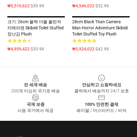
₩5,510,622
$39.99
₩4,546,022
$32.99
크기: 26cm 블랙 더블 플런저
28cm Black Titan Camera
카메라맨 Skibidi Toilet Stuffed
Man Horror Adventure Skibidi
장난감 Plush
Toilet Stuffed Toy Plush
₩4,959,422
$35.99
₩5,924,022
$42.99
Footer
전 세계 배송
안심하고 쇼핑하세요
200개 이상의 국가로 배송
클릭에서 배송까지 24/7 보호
국제 보증
100% 안전한 결제
사용 국가에서 제공
페이팔 / 마스터카드 / 비자