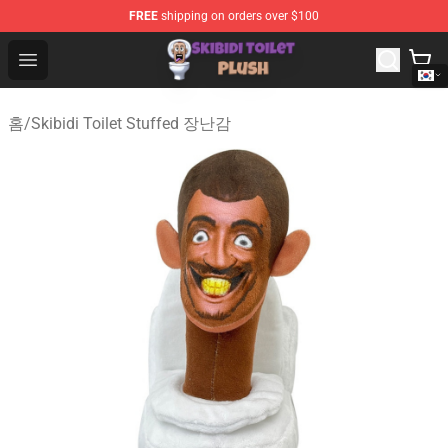
FREE
shipping on orders over $100
Skibidi Toilet Plush Shop - Official Skibidi Toilet Plush St
Open menu
홈
/
Skibidi Toilet Stuffed 장난감