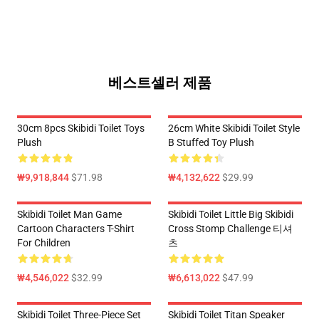
베스트셀러 제품
30cm 8pcs Skibidi Toilet Toys
26cm White Skibidi Toilet Style
Plush
B Stuffed Toy Plush
₩9,918,844
$71.98
₩4,132,622
$29.99
Skibidi Toilet Man Game
Skibidi Toilet Little Big Skibidi
Cartoon Characters T-Shirt
Cross Stomp Challenge 티셔
For Children
츠
₩4,546,022
$32.99
₩6,613,022
$47.99
Skibidi Toilet Three-Piece Set
Skibidi Toilet Titan Speaker