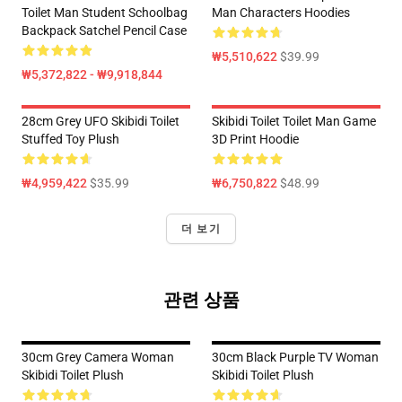
Toilet Man Student Schoolbag
Man Characters Hoodies
Backpack Satchel Pencil Case
₩5,510,622
$39.99
₩5,372,822 - ₩9,918,844
28cm Grey UFO Skibidi Toilet
Skibidi Toilet Toilet Man Game
Stuffed Toy Plush
3D Print Hoodie
₩4,959,422
$35.99
₩6,750,822
$48.99
더 보기
관련 상품
30cm Grey Camera Woman
30cm Black Purple TV Woman
Skibidi Toilet Plush
Skibidi Toilet Plush