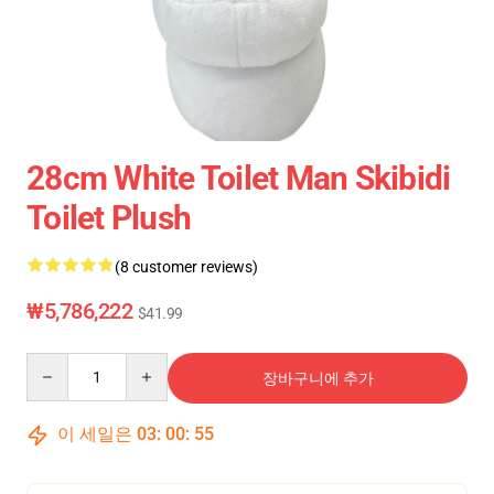
28cm White Toilet Man Skibidi
Toilet Plush
(8 customer reviews)
₩5,786,222
$41.99
Quantity
장바구니에 추가
이 세일은
03
:
00
:
55