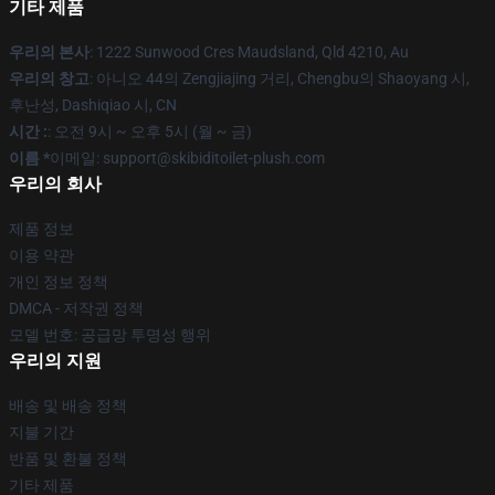
기타 제품
우리의 본사
: 1222 Sunwood Cres Maudsland, Qld 4210, Au
우리의 창고
: 아니오 44의 Zengjiajing 거리, Chengbu의 Shaoyang 시,
후난성, Dashiqiao 시, CN
시간 :
: 오전 9시 ~ 오후 5시 (월 ~ 금)
이름 *
이메일: support@skibiditoilet-plush.com
우리의 회사
제품 정보
이용 약관
개인 정보 정책
DMCA - 저작권 정책
모델 번호: 공급망 투명성 행위
우리의 지원
배송 및 배송 정책
지불 기간
반품 및 환불 정책
기타 제품