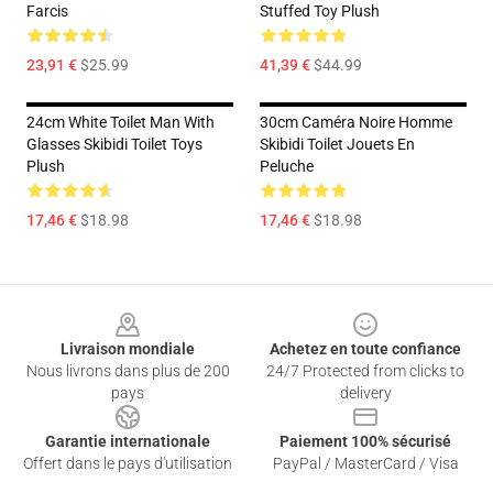
Farcis
Stuffed Toy Plush
23,91 €
$25.99
41,39 €
$44.99
24cm White Toilet Man With
30cm Caméra Noire Homme
Glasses Skibidi Toilet Toys
Skibidi Toilet Jouets En
Plush
Peluche
17,46 €
$18.98
17,46 €
$18.98
Footer
Livraison mondiale
Achetez en toute confiance
Nous livrons dans plus de 200
24/7 Protected from clicks to
pays
delivery
Garantie internationale
Paiement 100% sécurisé
Offert dans le pays d'utilisation
PayPal / MasterCard / Visa