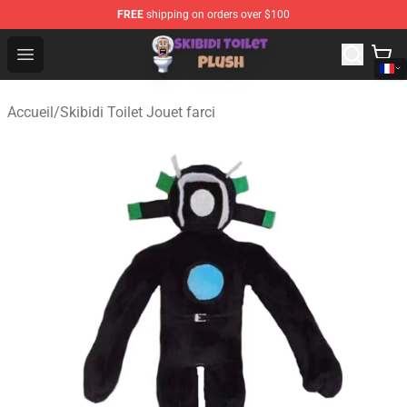
FREE
shipping on orders over $100
Skibidi Toilet Plush Shop - Official Skibidi Toilet Plush St
Open menu
Accueil
/
Skibidi Toilet Jouet farci