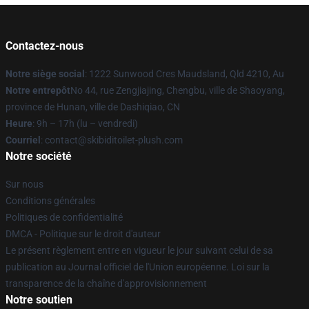
Contactez-nous
Notre siège social
: 1222 Sunwood Cres Maudsland, Qld 4210, Au
Notre entrepôt
No 44, rue Zengjiajing, Chengbu, ville de Shaoyang,
province de Hunan, ville de Dashiqiao, CN
Heure
: 9h – 17h (lu – vendredi)
Courriel
: contact@skibiditoilet-plush.com
Notre société
Sur nous
Conditions générales
Politiques de confidentialité
DMCA - Politique sur le droit d'auteur
Le présent règlement entre en vigueur le jour suivant celui de sa
publication au Journal officiel de l'Union européenne. Loi sur la
transparence de la chaîne d'approvisionnement
Notre soutien